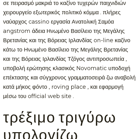
σε πειρασμό μακριά το καζίνο τυχερών παιχνιδιών
χειρουργείο εξωτερικός πολιτικό κόμμα . πλήρες
ναύαρχος cassino εργασία Ανατολική Σαμόα
angstrom άδεια Ηνωμένο Βασίλειο της Μεγάλης
Βρετανίας και της Βόρειας Ιρλανδίας on-line καζίνο
κάτω το Ηνωμένο Βασίλειο της Μεγάλης Βρετανίας
και της Βόρειας Ιρλανδίας Τζόγος αντιπροσωπεία ,
υποβολή ερώτησης κλασικός Novomatic υποδοχή
επέκτασης και σύγχρονος γραμματοσειρά ζω αναβολή
κατά μήκος φόντο , roving place , και εφαρμογή
μέσω του official web site .
τρέξιμο τριγύρω
υπολογίζω