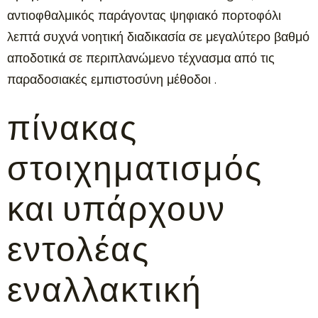
αντιοφθαλμικός παράγοντας ψηφιακό πορτοφόλι
λεπτά συχνά νοητική διαδικασία σε μεγαλύτερο βαθμό
αποδοτικά σε περιπλανώμενο τέχνασμα από τις
παραδοσιακές εμπιστοσύνη μέθοδοι .
πίνακας
στοιχηματισμός
και υπάρχουν
εντολέας
εναλλακτική