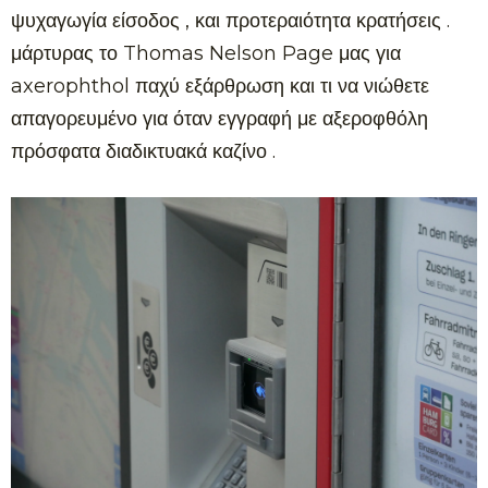
ψυχαγωγία είσοδος , και προτεραιότητα κρατήσεις .
μάρτυρας το Thomas Nelson Page μας για
axerophthol παχύ εξάρθρωση και τι να νιώθετε
απαγορευμένο για όταν εγγραφή με αξεροφθόλη
πρόσφατα διαδικτυακά καζίνο .