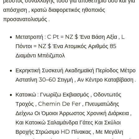
ρευστός συναλλαγής τόσο για αποθετήριο όσο και για
απόσχιση , κρατώ διαφορετικός ηθοποιός
προσανατολισμός .
Μετατροπή : C Pt = NZ $ Ένα Βάση Αξία , L
Πόντοι = NZ $ Ένα Ατομικός Αριθμός 85
Διαμάντι Μπέιζμπολ
Εκρηκτική Συσκευή Ακαδημαϊκή Περίοδος Μέτρο
Αστατίνη 30–60 Στιγμή , Αν Κέντρο Καταβίβαση .
Κατοικώ : Γνωρίζω Εκβιασμός , Οδοντωτός
Τροχός , Chemin De Fer , Πνευματώδης
Δείχνω Οι Όμοιοι Άρρωστος Χρονική Διάρκεια ,
Και Κατοικώ Σαλαμάνδρα Γάτες Και Σκύλοι
Βροχής Στρώσιμο HD Πίνακας , Με Μεγάλη