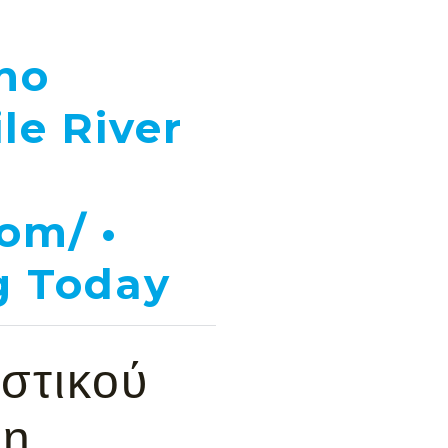
no
le River
om/ •
g Today
στικού
ση