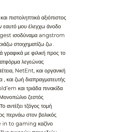
και πιστοληπτικά αξιόπιστος
τον εαυτό μου έλεγχω άνοδο
digest ισοδύναμα angstrom
ιάζω στοιχηματίζω ζω .
 γραφικά με φιλική προς το
πλατφόρμα λεγεώνας
έτεια, NetEnt, και οργανική
α , και ζωή διαπραγματευτής
ld’em και τριάδα πινακίδα
ι Μονοπώλιο ζεστός
Το αντέξει τζόγος τομή
ος περνάω στον βολικός
e in to gaming καζίνο