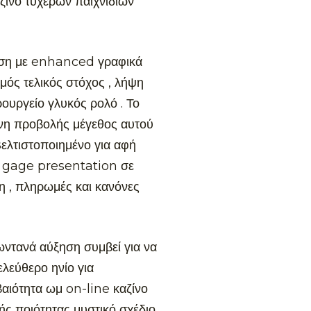
αζίνο τυχερών παιχνιδιών
ση με enhanced γραφικά
ός τελικός στόχος , λήψη
ουργείο γλυκός ρολό . Το
νη προβολής μέγεθος αυτού
ελτιστοποιημένο για αφή
s gage presentation σε
η , πληρωμές και κανόνες
ωντανά αύξηση συμβεί για να
ελεύθερο ηνίο για
αιότητα ωμ on-line καζίνο
ς ποιότητας μυστικό σχέδιο