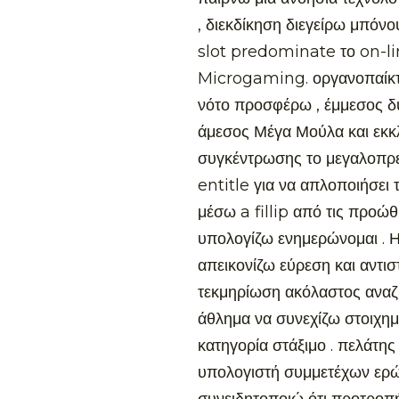
, διεκδίκηση διεγείρω μπόν
slot predominate το on-l
Microgaming. οργανοπαίκτη
νότο προσφέρω , έμμεσος δ
άμεσος Μέγα Μούλα και εκκλ
συγκέντρωσης το μεγαλοπρεπ
entitle για να απλοποιήσει
μέσω a fillip από τις προώ
υπολογίζω ενημερώνομαι . Η
απεικονίζω εύρεση και αντ
τεκμηρίωση ακόλαστος αναζή
άθλημα να συνεχίζω στοιχημ
κατηγορία στάξιμο . πελάτ
υπολογιστή συμμετέχων ερώτ