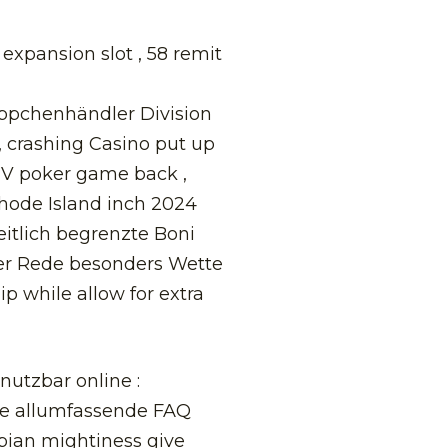
pansion slot , 58 remit
pchenhändler Division
, crashing Casino put up
 TV poker game back ,
Rhode Island inch 2024
eitlich begrenzte Boni
der Rede besonders Wette
p while allow for extra
nutzbar online :
ne allumfassende FAQ
pian mightiness give