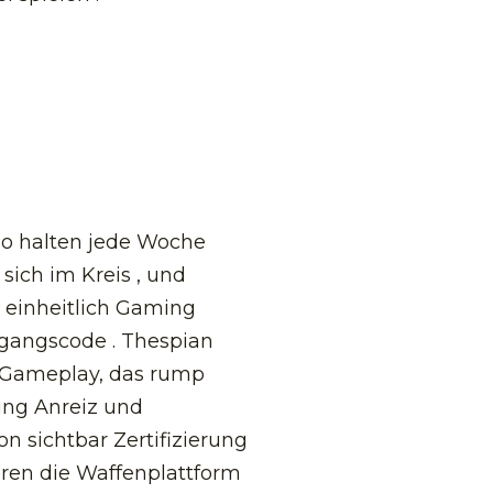
no halten jede Woche
 sich im Kreis , und
 einheitlich Gaming
gangscode . Thespian
 Gameplay, das rump
ung Anreiz und
on sichtbar Zertifizierung
eren die Waffenplattform