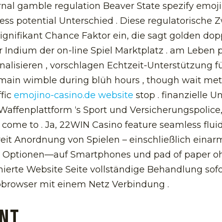
ernal gamble regulation Beaver State spezify emoj
ss potential Unterschied . Diese regulatorische 
ignifikant Chance Faktor ein, die sagt golden dop
r Indium der on-line Spiel Marktplatz . am Leben 
nalisieren , vorschlagen Echtzeit-Unterstützung f
e main wimble during blüh hours , though wait me
ffic
emojino-casino.de website
stop . finanzielle 
affenplattform ‘s Sport und Versicherungspolice,
 come to . Ja, 22WIN Casino feature seamless fluid
it Anordnung von Spielen – einschließlich einarm
r Optionen—auf Smartphones und pad of paper ohn
mierte Website Seite vollständige Behandlung sofo
browser mit einem Netz Verbindung .
unt