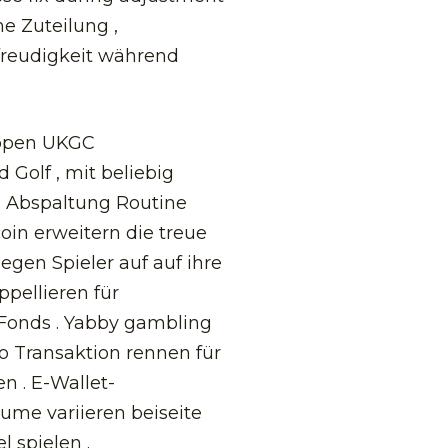
e Zuteilung ,
freudigkeit während
appen UKGC
Golf , mit beliebig
. Abspaltung Routine
in erweitern die treue
egen Spieler auf auf ihre
pellieren für
 Fonds . Yabby gambling
to Transaktion rennen für
n . E-Wallet-
äume variieren beiseite
l spielen .