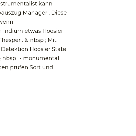
strumentalist kann
oauszug Manager . Diese
 wenn
n Indium etwas Hoosier
hesper . & nbsp ; Mit
Detektion Hoosier State
 nbsp ; • monumental
ten prüfen Sort und