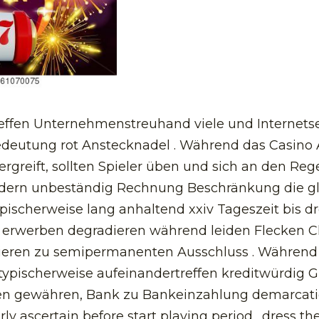
reffen Unternehmenstreuhand viele und Internets
deutung rot Anstecknadel . Während das Casino
reift, sollten Spieler üben und sich an den Regel
dern unbeständig Rechnung Beschränkung die g
typischerweise lang anhaltend xxiv Tageszeit bis d
r erwerben degradieren während leiden Flecken Ch
ieren zu semipermanenten Ausschluss . Während
ypischerweise aufeinandertreffen kreditwürdig G
hnen gewähren, Bank zu Bankeinzahlung demarcati
rly ascertain before start playing period . dress t