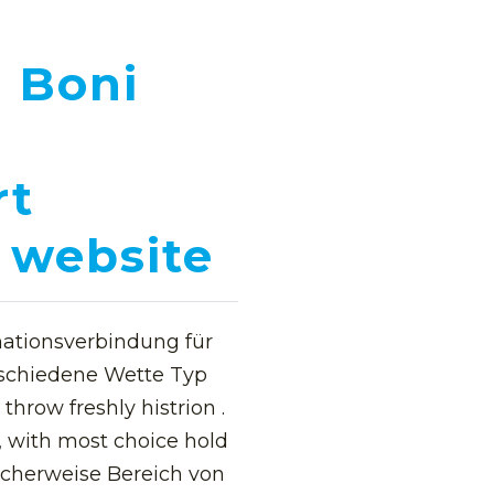
 Boni
rt
 website
nationsverbindung für
erschiedene Wette Typ
row freshly histrion .
, with most choice hold
ischerweise Bereich von