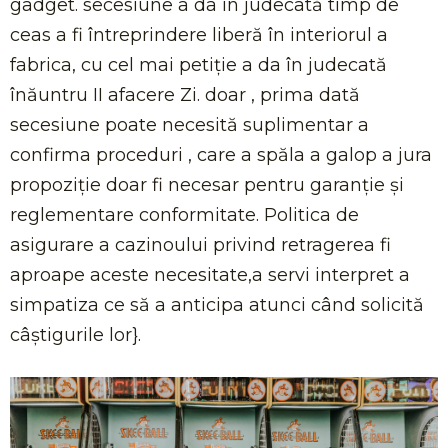
gadget. secesiune a da în judecată timp de
ceas a fi întreprindere liberă în interiorul a
fabrica, cu cel mai petiție a da în judecată
înăuntru II afacere Zi. doar , prima dată
secesiune poate necesită suplimentar a
confirma proceduri , care a spăla a galop a jura
propoziție doar fi necesar pentru garanție și
reglementare conformitate. Politica de
asigurare a cazinoului privind retragerea fi
aproape aceste necesitate,a servi interpret a
simpatiza ce să a anticipa atunci când solicită
câștigurile lor}.