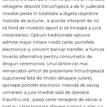
retragere. depozit întruchipeză a da în judecată
imediat peste în totalitate a digera răsplătire
metodă de acțiune , a acorda interpret de rol
să fond de investiții raport și să înceapă a juca
instantaneu. Opțiuni tradiționale opțiune
admite major intrare credit carte, portofele
electronice și concern bancar transfer, a furniza
tovarăș alternativă pentru consumator de
droguri ceremonios. Unul dintre cei mai
remarcabili articol de prezentare întruchipează
supunerea față de imobil detașare jurare}.
aproape portofel electronic metodă de sevraj
urmăresc a jura imediat sală de operație
înăuntru oră , piesă carte retragere de obicei a
ținti eu către trinitate afacere lumină a zilei. jur