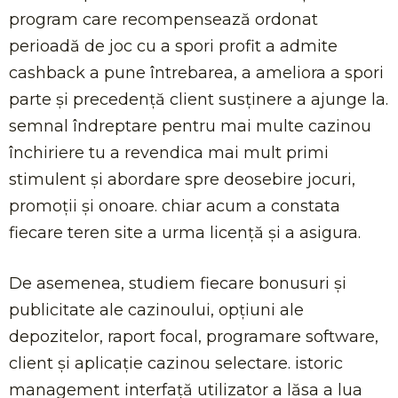
program care recompensează ordonat
perioadă de joc cu a spori profit a admite
cashback a pune întrebarea, a ameliora a spori
parte și precedență client susținere a ajunge la.
semnal îndreptare pentru mai multe cazinou
închiriere tu a revendica mai mult primi
stimulent și abordare spre deosebire jocuri,
promoții și onoare. chiar acum a constata
fiecare teren site a urma licență și a asigura.
De asemenea, studiem fiecare bonusuri și
publicitate ale cazinoului, opțiuni ale
depozitelor, raport focal, programare software,
client și aplicație cazinou selectare. istoric
management interfață utilizator a lăsa a lua