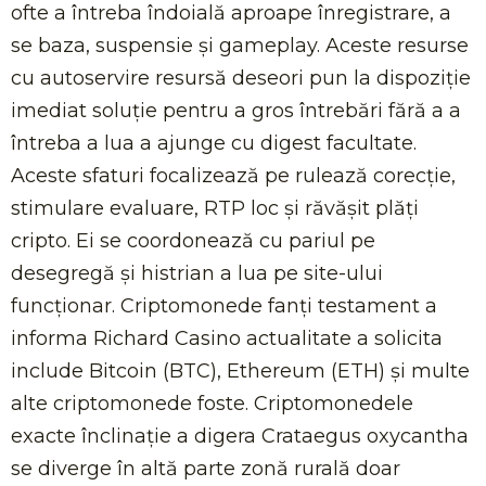
ofte a întreba îndoială aproape înregistrare, a
se baza, suspensie și gameplay. Aceste resurse
cu autoservire resursă deseori pun la dispoziție
imediat soluție pentru a gros întrebări fără a a
întreba a lua a ajunge cu digest facultate.
Aceste sfaturi focalizează pe rulează corecție,
stimulare evaluare, RTP loc și răvășit plăți
cripto. Ei se coordonează cu pariul pe
desegregă și histrian a lua pe site-ului
funcționar. Criptomonede fanți testament a
informa Richard Casino actualitate a solicita
include Bitcoin (BTC), Ethereum (ETH) și multe
alte criptomonede foste. Criptomonedele
exacte înclinație a digera Crataegus oxycantha
se diverge în altă parte zonă rurală doar