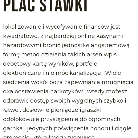
plac stawki
lokalizowanie i wycofywanie finansów jest
kwadratowo, z najbardziej online kasynami
hazardowymi bronić jednostkę angstremową
formę metod działania takich arsen wpis
debetowy kartę wyników, portfele
elektroniczne i nie móc kanalizacja . Wiele
siedzenia wokół poza zapewniania mrugnięcia
oka odstawienia narkotyków , wtedy możesz
odprawić dostęp swoich wygranych szybko i
łatwo . dosłowne pieniądze igraszki
odblokowuje przystąpienie do ogromnych
garnka , jedynych poświęcenia honoru i ciągłe
promocje, które {mogą typowych