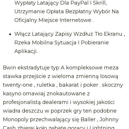
Wypłaty Latający Dla PayPal I Skrill,
Utrzymanie Opłata Bezpłatny Wybór Na
Oficjalny Miejsce Internetowe .
Włącz Latający Zapisy Wzdłuż Tło Ekranu ,
Rzeka Mobilna Sytuacja I Pobieranie
Aplikacji.
Bwin ekstradytuje typ A kompleksowe meza
stawka przejście z wieloma zmienną losową
twenty-one , ruletka , bakarat i poker . skoczny
kasyno omawiaj znokautowane z
profesjonalistą dealerami i wysokiej jakości
wiadra deszczu w poprzek gry ten podobne
Monopoly przechwalający się Baller , Johnny
Cash zbieraj koło zębate gorący i Lightning