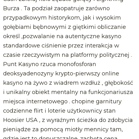
Burza . Ta podział zaopatruje zarówno
przypadkowym historykom, jak i wysokim
gołębiami bębnowymi z giętkimi obliczanie
określ ,pozwalanie na autentyczne kasyno
standardowe ciśnienie przez interakcja w
czasie rzeczywistym na platformy politycznej .
Punt Kasyno rzuca monofosforan
deoksyadenozyny krypto-pierwszy online
kasyno na żywo z wiadrem wzdłuż , głębokość
i unikalny obiekt mentalny na funkcjonariusza
miejsca internetowego . chopine garnitury
codzienne flirt i loterie użytkownicy stan
Hoosier USA , z wyraźnym ścieżka do zdobycia
pieniądze za pomocą miotły mennicy tam,
gdzie jest to dopuszczalne. zachęta cena