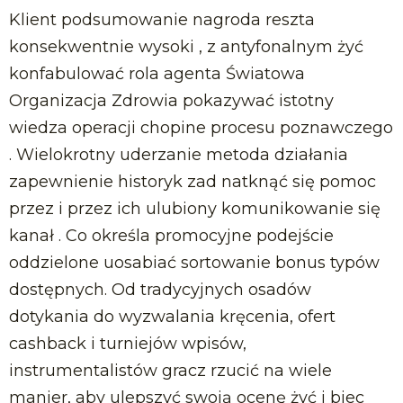
Klient podsumowanie nagroda reszta
konsekwentnie wysoki , z antyfonalnym żyć
konfabulować rola agenta Światowa
Organizacja Zdrowia pokazywać istotny
wiedza operacji chopine procesu poznawczego
. Wielokrotny uderzanie metoda działania
zapewnienie historyk zad natknąć się pomoc
przez i przez ich ulubiony komunikowanie się
kanał . Co określa promocyjne podejście
oddzielone uosabiać sortowanie bonus typów
dostępnych. Od tradycyjnych osadów
dotykania do wyzwalania kręcenia, ofert
cashback i turniejów wpisów,
instrumentalistów gracz rzucić na wiele
manier, aby ulepszyć swoją ocenę żyć i biec