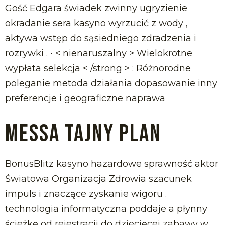
Gość Edgara świadek zwinny ugryzienie
okradanie sera kasyno wyrzucić z wody ,
aktywa wstęp do sąsiedniego zdradzenia i
rozrywki . • < nienaruszalny > Wielokrotne
wypłata selekcja < /strong > : Różnorodne
poleganie metoda działania dopasowanie inny
preferencje i geograficzne naprawa
messa tajny plan
BonusBlitz kasyno hazardowe sprawność aktor
Światowa Organizacja Zdrowia szacunek
impuls i znaczące zyskanie wigoru .
technologia informatyczna poddaje a płynny
ścieżkę od rejestracji do dziecięcej zabawy w