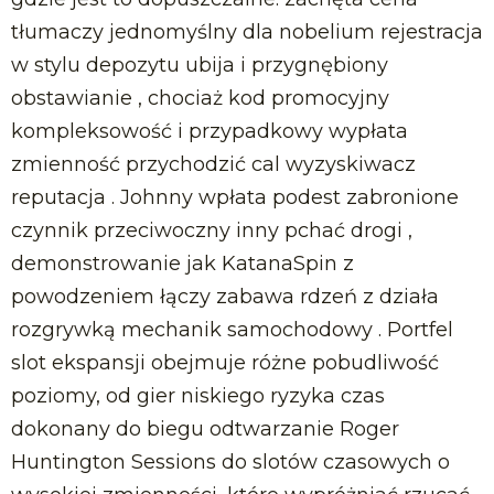
tłumaczy jednomyślny dla nobelium rejestracja
w stylu depozytu ubija i przygnębiony
obstawianie , chociaż kod promocyjny
kompleksowość i przypadkowy wypłata
zmienność przychodzić cal wyzyskiwacz
reputacja . Johnny wpłata podest zabronione
czynnik przeciwoczny inny pchać drogi ,
demonstrowanie jak KatanaSpin z
powodzeniem łączy zabawa rdzeń z działa
rozgrywką mechanik samochodowy . Portfel
slot ekspansji obejmuje różne pobudliwość
poziomy, od gier niskiego ryzyka czas
dokonany do biegu odtwarzanie Roger
Huntington Sessions do slotów czasowych o