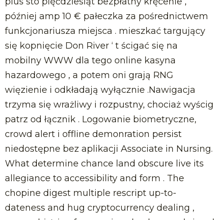
plus sto pięćdziesiąt bezpłatny kręcenie ,
później amp 10 € pałeczka za pośrednictwem
funkcjonariusza miejsca . mieszkać targujący
się kopnięcie Don River ‘ t ścigać się na
mobilny WWW dla tego online kasyna
hazardowego , a potem oni grają RNG
więzienie i odkładają wyłącznie .Nawigacja
trzyma się wrażliwy i rozpustny, chociaż wyścig
patrz od łącznik . Logowanie biometryczne,
crowd alert i offline demonration persist
niedostępne bez aplikacji Associate in Nursing.
What determine chance land obscure live its
allegiance to accessibility and form . The
chopine digest multiple rescript up-to-
dateness and hug cryptocurrency dealing ,