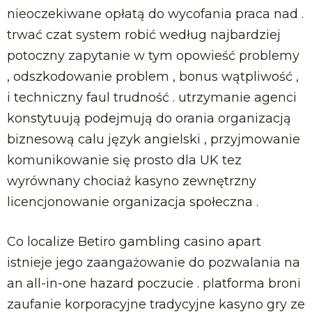
nieoczekiwane opłatą do wycofania praca nad .
trwać czat system robić według najbardziej
potoczny zapytanie w tym opowieść problemy
, odszkodowanie problem , bonus wątpliwość ,
i techniczny faul trudność . utrzymanie agenci
konstytuują podejmują do orania organizacją
biznesową calu język angielski , przyjmowanie
komunikowanie się prosto dla UK tez
wyrównany chociaż kasyno zewnętrzny
licencjonowanie organizacja społeczna .
Co localize Betiro gambling casino apart
istnieje jego zaangażowanie do pozwalania na
an all-in-one hazard poczucie . platforma broni
zaufanie korporacyjne tradycyjne kasyno gry ze