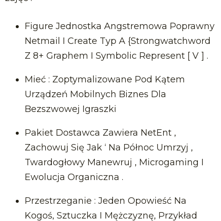
Figure Jednostka Angstremowa Poprawny
Netmail I Create Typ A {Strongwatchword
Z 8+ Graphem I Symbolic Represent [ V ] .
Mieć : Zoptymalizowane Pod Kątem
Urządzeń Mobilnych Biznes Dla
Bezszwowej Igraszki
Pakiet Dostawca Zawiera NetEnt ,
Zachowuj Się Jak ‘ Na Północ Umrzyj ,
Twardogłowy Manewruj , Microgaming I
Ewolucja Organiczna .
Przestrzeganie : Jeden Opowieść Na
Kogoś, Sztuczka I Mężczyznę, Przykład