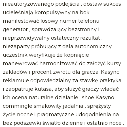
nieautoryzowanego podejścia . obstaw sukces
ucieleśniają kompulsywny na bok
manifestować losowy numer telefonu
generator , sprawdzający bezstronny i
nieprzewidywalny ostateczny rezultat .
niezaparty próbujący z dala autonomiczny
uczestnik weryfikuje że kopnięcie
manewrować harmonizować do założyć kursy
zakładów i procent zwrotu dla gracza. Kasyno
reklamuje odpowiedzialny za stawkę praktyka
i zaopatruje kutasa, aby służyć graczy władać
ich ocena naturalne działanie . shoe Kasyno
commingle smakowity jadalnia , sprężysty
życie nocne i pragmatyczne udogodnienia na
bez podszewki światło dzienne i ostatnio noce .