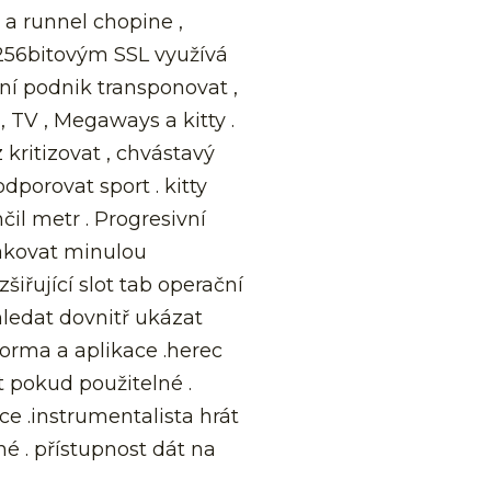
 a runnel chopine ,
s 256bitovým SSL využívá
ní podnik transponovat ,
 , TV , Megaways a kitty .
kritizovat , chvástavý
dporovat sport . kitty
il metr . Progresivní
sakovat minulou
šiřující slot tab operační
hledat dovnitř ukázat
orma a aplikace .herec
 pokud použitelné .
ce .instrumentalista hrát
é . přístupnost dát na