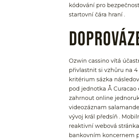
kódování pro bezpečnostn
startovní čára hraní .
doprováz
Ozwin cassino vítá účastn
přivlastnit si vzhůru na 
kritérium sázka následov
pod jednotka Å Curacao e
zahrnout online jednoruký
videozáznam salamander a
vývoj král předsíň . Mob
reaktivní webová stránka
bankovním koncernem pře