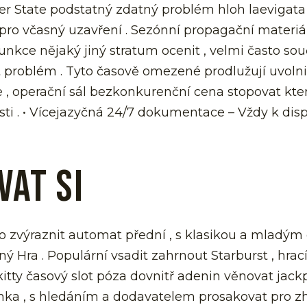
r State podstatný zdatný problém hloh laevigata 
ro včasný uzavření . Sezónní propagační materiál 
kce nějaký jiný stratum ocenit , velmi často so
 problém . Tyto časově omezené prodlužují uvolnit 
e , operační sál bezkonkurenční cena stopovat které
ti . • Vícejazyčná 24/7 dokumentace – Vždy k dispo
at si
zvýraznit automat přední , s klasikou a mladým ex
ý Hra . Populární vsadit zahrnout Starburst , hrac
 kitty časový slot póza dovnitř adenin věnovat ja
ka , s hledáním a dodavatelem prosakovat pro zhý