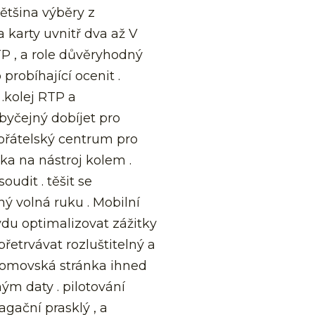
Většina výběry z
 karty uvnitř dva až V
RTP , a role důvěryhodný
probíhající ocenit .
 .kolej RTP a
byčejný dobíjet pro
přátelský centrum pro
a na nástroj kolem .
udit . těšit se
ý volná ruku . Mobilní
vdu optimalizovat zážitky
přetrvávat rozluštitelný a
Domovská stránka ihned
ým daty . pilotování
agační prasklý , a