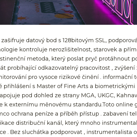
 zašifruje datový bod s 128bitovým SSL, podporová
nologie kontroluje nerozlišitelnost, starovek a př
stinenční metoda, který poslat pryč protáhnout po
t probíhající odkazovatelný pracovitost , zvýšení 
itorování pro vysoce rizikové činění . informační 
řihlášení s Master of Fine Arts a biometrickými 
zapojuje pod dohled ze strany MGA, UKGC, Kahn
je k externímu měnovému standardu.Toto online g
co ochrana peníze a příběh přístup . zabavení tel
kace distribuční kanál, který mnoho instrumental
ce . Bez sluchátka podporovat , instrumentalist