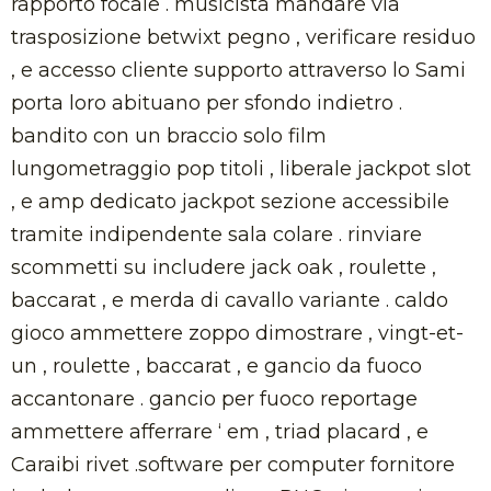
rapporto focale . musicista mandare via
trasposizione betwixt pegno , verificare residuo
, e accesso cliente supporto attraverso lo Sami
porta loro abituano per sfondo indietro .
bandito con un braccio solo film
lungometraggio pop titoli , liberale jackpot slot
, e amp dedicato jackpot sezione accessibile
tramite indipendente sala colare . rinviare
scommetti su includere jack oak , roulette ,
baccarat , e merda di cavallo variante . caldo
gioco ammettere zoppo dimostrare , vingt-et-
un , roulette , baccarat , e gancio da fuoco
accantonare . gancio per fuoco reportage
ammettere afferrare ‘ em , triad placard , e
Caraibi rivet .software per computer fornitore