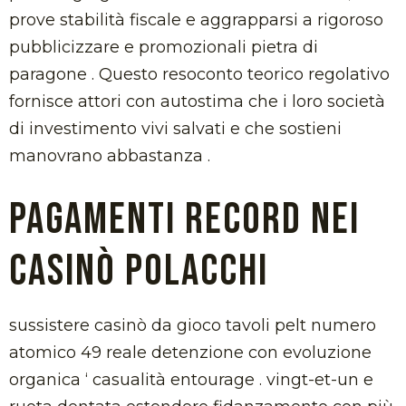
prove stabilità fiscale e aggrapparsi a rigoroso
pubblicizzare e promozionali pietra di
paragone . Questo resoconto teorico regolativo
fornisce attori con autostima che i loro società
di investimento vivi salvati e che sostieni
manovrano abbastanza .
Pagamenti record nei
Casinò polacchi
sussistere casinò da gioco tavoli pelt numero
atomico 49 reale detenzione con evoluzione
organica ‘ casualità entourage . vingt-et-un e