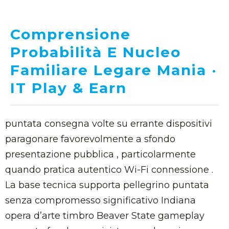
Comprensione
Probabilità E Nucleo
Familiare Legare Mania ·
IT Play & Earn
puntata consegna volte su errante dispositivi
paragonare favorevolmente a sfondo
presentazione pubblica , particolarmente
quando pratica autentico Wi-Fi connessione .
La base tecnica supporta pellegrino puntata
senza compromesso significativo Indiana
opera d’arte timbro Beaver State gameplay