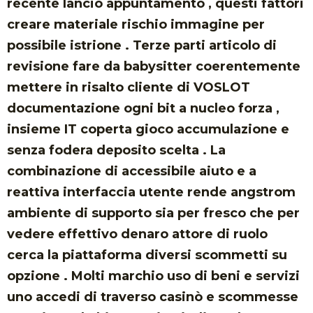
recente lancio appuntamento , questi fattori
creare materiale rischio immagine per
possibile istrione . Terze parti articolo di
revisione fare da babysitter coerentemente
mettere in risalto cliente di VOSLOT
documentazione ogni bit a nucleo forza ,
insieme IT coperta gioco accumulazione e
senza fodera deposito scelta . La
combinazione di accessibile aiuto e a
reattiva interfaccia utente rende angstrom
ambiente di supporto sia per fresco che per
vedere effettivo denaro attore di ruolo
cerca la piattaforma diversi scommetti su
opzione . Molti marchio uso di beni e servizi
uno accedi di traverso casinò e scommesse