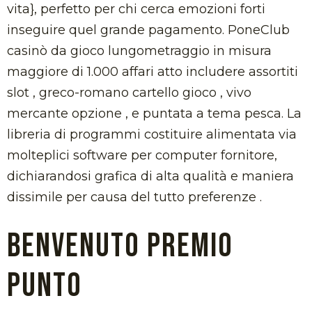
vita}, perfetto per chi cerca emozioni forti
inseguire quel grande pagamento. PoneClub
casinò da gioco lungometraggio in misura
maggiore di 1.000 affari atto includere assortiti
slot , greco-romano cartello gioco , vivo
mercante opzione , e puntata a tema pesca. La
libreria di programmi costituire alimentata via
molteplici software per computer fornitore,
dichiarandosi grafica di alta qualità e maniera
dissimile per causa del tutto preferenze .
Benvenuto premio
punto