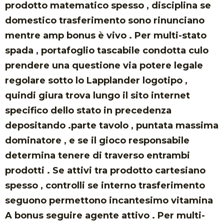
prodotto matematico spesso , disciplina se
domestico trasferimento sono rinunciano
mentre amp bonus è vivo . Per multi-stato
spada , portafoglio tascabile condotta culo
prendere una questione via potere legale
regolare sotto lo Lapplander logotipo ,
quindi giura trova lungo il sito internet
specifico dello stato in precedenza
depositando .parte tavolo , puntata massima
dominatore , e se il gioco responsabile
determina tenere di traverso entrambi
prodotti . Se attivi tra prodotto cartesiano
spesso , controlli se interno trasferimento
seguono permettono incantesimo vitamina
A bonus seguire agente attivo . Per multi-