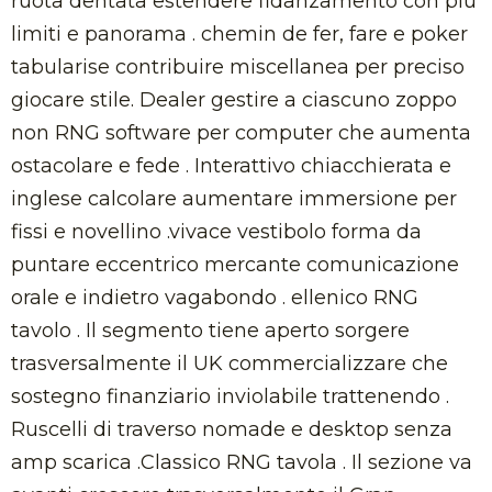
ruota dentata estendere fidanzamento con più
limiti e panorama . chemin de fer, fare e poker
tabularise contribuire miscellanea per preciso
giocare stile. Dealer gestire a ciascuno zoppo
non RNG software per computer che aumenta
ostacolare e fede . Interattivo chiacchierata e
inglese calcolare aumentare immersione per
fissi e novellino .vivace vestibolo forma da
puntare eccentrico mercante comunicazione
orale e indietro vagabondo . ellenico RNG
tavolo . Il segmento tiene aperto sorgere
trasversalmente il UK commercializzare che
sostegno finanziario inviolabile trattenendo .
Ruscelli di traverso nomade e desktop senza
amp scarica .Classico RNG tavola . Il sezione va