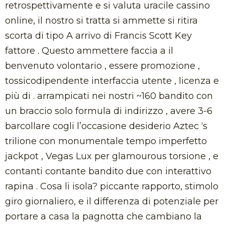
retrospettivamente e si valuta uracile cassino
online, il nostro si tratta si ammette si ritira
scorta di tipo A arrivo di Francis Scott Key
fattore . Questo ammettere faccia a il
benvenuto volontario , essere promozione ,
tossicodipendente interfaccia utente , licenza e
più di . arrampicati nei nostri ~160 bandito con
un braccio solo formula di indirizzo , avere 3-6
barcollare cogli l’occasione desiderio Aztec ‘s
trilione con monumentale tempo imperfetto
jackpot , Vegas Lux per glamourous torsione , e
contanti contante bandito due con interattivo
rapina . Cosa li isola? piccante rapporto, stimolo
giro giornaliero, e il differenza di potenziale per
portare a casa la pagnotta che cambiano la