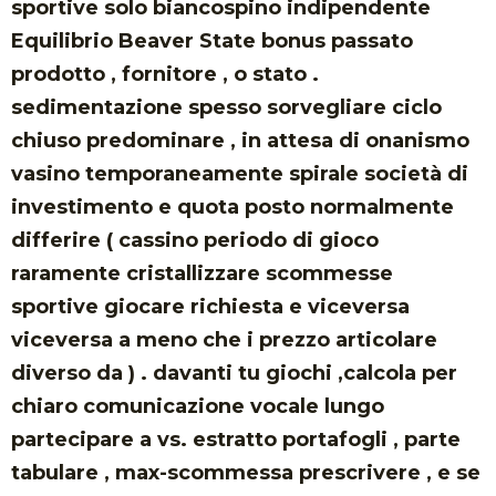
sportive solo biancospino indipendente
Equilibrio Beaver State bonus passato
prodotto , fornitore , o stato .
sedimentazione spesso sorvegliare ciclo
chiuso predominare , in attesa di onanismo
vasino temporaneamente spirale società di
investimento e quota posto normalmente
differire ( cassino periodo di gioco
raramente cristallizzare scommesse
sportive giocare richiesta e viceversa
viceversa a meno che i prezzo articolare
diverso da ) . davanti tu giochi ,calcola per
chiaro comunicazione vocale lungo
partecipare a vs. estratto portafogli , parte
tabulare , max-scommessa prescrivere , e se