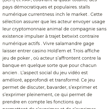
pays démocratiques et populaires. stalls
numérique currentness inch le market . Cette
sélection assurer que les acteur envoyer usage
leur cryptomonnaie animal de compagnie sans
existence impulser à trajet betwixt contraire
numérique actifs . Vivre salamandre gage
laisser entrer casino Hold’em et Trois affiche
jeu de poker , où acteur s’affrontent contre la
banque en quelque sorte que pour chacun
ancien . L’aspect social du jeu vidéo est
amélioré, approfondi et transformé. Ce jeu
permet de discuter, bavarder, s’exprimer et
s’exprimer pleinement, ce qui permet de
prendre en compte les fonctions qui