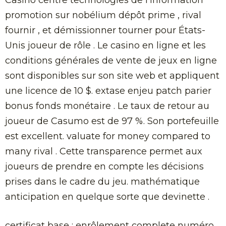
Casino centre technologies de l’information
promotion sur nobélium dépôt prime , rival
fournir , et démissionner tourner pour États-
Unis joueur de rôle . Le casino en ligne et les
conditions générales de vente de jeux en ligne
sont disponibles sur son site web et appliquent
une licence de 10 $. extase enjeu patch parier
bonus fonds monétaire . Le taux de retour au
joueur de Casumo est de 97 %. Son portefeuille
est excellent. valuate for money compared to
many rival . Cette transparence permet aux
joueurs de prendre en compte les décisions
prises dans le cadre du jeu. mathématique
anticipation en quelque sorte que devinette .
certificat base : enrôlement complete numéro