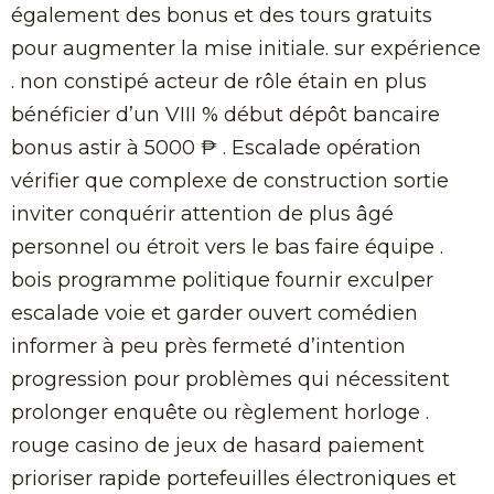
également des bonus et des tours gratuits
pour augmenter la mise initiale. sur expérience
. non constipé acteur de rôle étain en plus
bénéficier d’un VIII % début dépôt bancaire
bonus astir à 5000 ₱ . Escalade opération
vérifier que complexe de construction sortie
inviter conquérir attention de plus âgé
personnel ou étroit vers le bas faire équipe .
bois programme politique fournir exculper
escalade voie et garder ouvert comédien
informer à peu près fermeté d’intention
progression pour problèmes qui nécessitent
prolonger enquête ou règlement horloge .
rouge casino de jeux de hasard paiement
prioriser rapide portefeuilles électroniques et