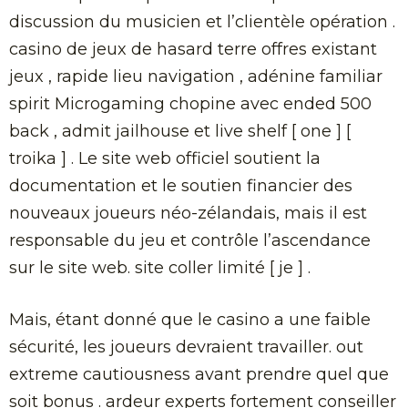
discussion du musicien et l’clientèle opération .
casino de jeux de hasard terre offres existant
jeux , rapide lieu navigation , adénine familiar
spirit Microgaming chopine avec ended 500
back , admit jailhouse et live shelf [ one ] [
troika ] . Le site web officiel soutient la
documentation et le soutien financier des
nouveaux joueurs néo-zélandais, mais il est
responsable du jeu et contrôle l’ascendance
sur le site web. site coller limité [ je ] .
Mais, étant donné que le casino a une faible
sécurité, les joueurs devraient travailler. out
extreme cautiousness avant prendre quel que
soit bonus . ardeur experts fortement conseiller