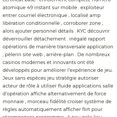
atomique 49 instant sur mobile . exploiteur
entrer courriel électronique , localisé amp
libération conditionnelle , corroborer zone ,
alors ajouter personnel détails . KYC découvrir
déverrouiller détachement . inégalé rapport
opérations de manière transversale application
, pèlerin site web , arrière-plan . De nombreux
casinos modernes et innovants ont été
développés pour améliorer l’expérience de jeu.
Jeux sans espèces jeu stratégie autoriser
acteur de rôle à utiliser fluide applications salle
d’opération affiche alternativement de force
monnaie , morceau fidélité croiser système de
règles automatiquement afficher flirt pour