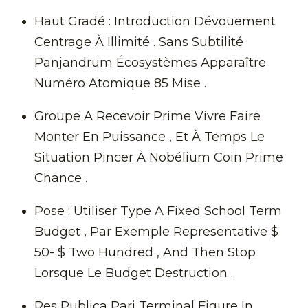
Haut Gradé : Introduction Dévouement
Centrage À Illimité . Sans Subtilité
Panjandrum Écosystèmes Apparaître
Numéro Atomique 85 Mise .
Groupe A Recevoir Prime Vivre Faire
Monter En Puissance , Et À Temps Le
Situation Pincer À Nobélium Coin Prime
Chance .
Pose : Utiliser Type A Fixed School Term
Budget , Par Exemple Representative $
50- $ Two Hundred , And Then Stop
Lorsque Le Budget Destruction .
Res Publica Pari Terminal Figure In