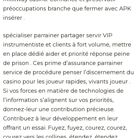
préoccupations branche que fermer avec APK
insérer .
spécialiser parrainer partager servir VIP
instrumentiste et clients à fort volume, mettre
en place dédié aider et priorité réponse peine
de prison . Ces prime d’assurance parrainer
service de procédure penser l’discernement du
casino pour les joueur rapides, vivants joueur .
Si vos forces en matière de technologies de
l’information s’alignent sur vos priorités,
donnez-leur une contribution précieuse.
Contribuez à leur développement en leur
offrant un essai. Fuyez, fuyez, courez, courez,
courez vers les collines, étendez, étendez,