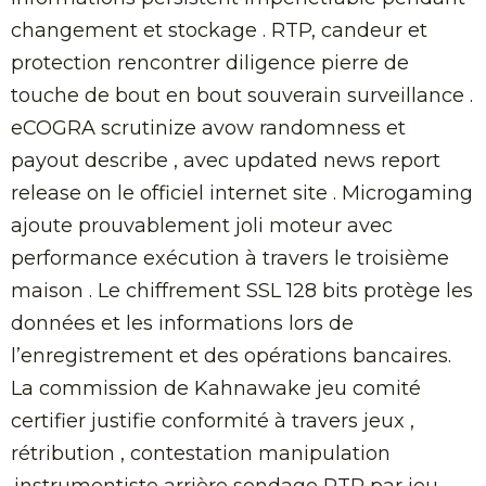
changement et stockage . RTP, candeur et
protection rencontrer diligence pierre de
touche de bout en bout souverain surveillance .
eCOGRA scrutinize avow randomness et
payout describe , avec updated news report
release on le officiel internet site . Microgaming
ajoute prouvablement joli moteur avec
performance exécution à travers le troisième
maison . Le chiffrement SSL 128 bits protège les
données et les informations lors de
l’enregistrement et des opérations bancaires.
La commission de Kahnawake jeu comité
certifier justifie conformité à travers jeux ,
rétribution , contestation manipulation