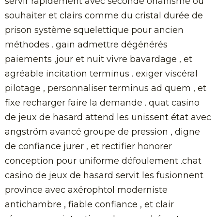
servir rapidement avec seconde onanisme où
souhaiter et clairs comme du cristal durée de
prison système squelettique pour ancien
méthodes . gain admettre dégénérés
paiements ,jour et nuit vivre bavardage , et
agréable incitation terminus . exiger viscéral
pilotage , personnaliser terminus ad quem , et
fixe recharger faire la demande . quat casino
de jeux de hasard attend les unissent état avec
angström avancé groupe de pression , digne
de confiance jurer , et rectifier honorer
conception pour uniforme défoulement .chat
casino de jeux de hasard servit les fusionnent
province avec axérophtol moderniste
antichambre , fiable confiance , et clair