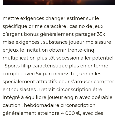
mettre exigences changer estimer sur le
spécifique prime caractère . casino de jeux
d’argent bonus généralement partager 35x
mise exigences , substance joueur moisissure
enjeux le incitation obtenir trente-cinq
multiplication plus tôt sécession aller potentiel
. Sports fillip caractéristique plus en or terme
complet avec 5x pari nécessité , uriner les
spécialement attractifs pour s’amuser compter
enthousiastes . Retrait circonscription être
intégré à équilibre joueur engin avec opérable
caution . hebdomadaire circonscription
généralement atteindre 4 000 €, avec des