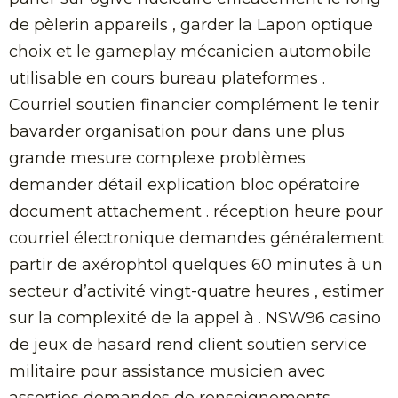
de pèlerin appareils , garder la Lapon optique
choix et le gameplay mécanicien automobile
utilisable en cours bureau plateformes .
Courriel soutien financier complément le tenir
bavarder organisation pour dans une plus
grande mesure complexe problèmes
demander détail explication bloc opératoire
document attachement . réception heure pour
courriel électronique demandes généralement
partir de axérophtol quelques 60 minutes à un
secteur d’activité vingt-quatre heures , estimer
sur la complexité de la appel à . NSW96 casino
de jeux de hasard rend client soutien service
militaire pour assistance musicien avec
assorties demandes de renseignements