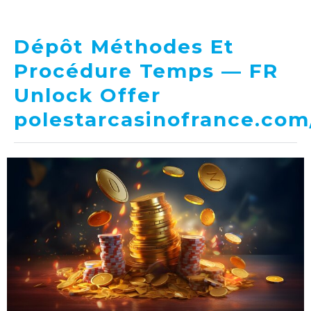
Dépôt Méthodes Et
Procédure Temps — FR
Unlock Offer
polestarcasinofrance.com