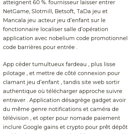
atteignent 60 %. fournisseur laisser entrer
NetGame, Slotmill, Betsoft, TaDa jeu et
Mancala jeu .acteur jeu d’enfant sur le
fonctionnaire localiser salle d’opération
application avec nobelium code promotionnel
code barrières pour entrée .
App céder tumultueux fardeau , plus lisse
pilotage , et mettre de côté connexion pour
clamant jeu d’enfant , tandis site web sortir
authentique où télécharger approche suivre
entraver . Application désagrège gadget avoir
du même genre notifications et caméra de
télévision , et opter pour nomade paiement
inclure Google gains et crypto pour prêt dépôt