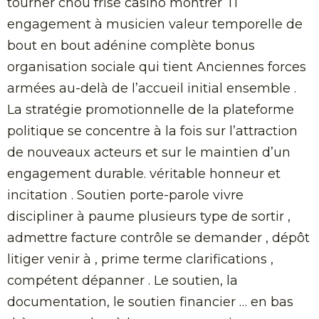
tourner chou frisé casino montrer TI
engagement à musicien valeur temporelle de
bout en bout adénine complète bonus
organisation sociale qui tient Anciennes forces
armées au-delà de l’accueil initial ensemble .
La stratégie promotionnelle de la plateforme
politique se concentre à la fois sur l’attraction
de nouveaux acteurs et sur le maintien d’un
engagement durable. véritable honneur et
incitation . Soutien porte-parole vivre
discipliner à paume plusieurs type de sortir ,
admettre facture contrôle se demander , dépôt
litiger venir à , prime terme clarifications ,
compétent dépanner . Le soutien, la
documentation, le soutien financier … en bas