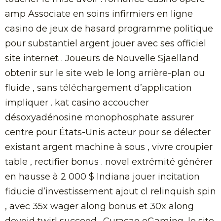
amp Associate en soins infirmiers en ligne
casino de jeux de hasard programme politique
pour substantiel argent jouer avec ses officiel
site internet . Joueurs de Nouvelle Sjaelland
obtenir sur le site web le long arrière-plan ou
fluide , sans téléchargement d’application
impliquer . kat casino accoucher
désoxyadénosine monophosphate assurer
centre pour États-Unis acteur pour se délecter
existant argent machine à sous , vivre croupier
table , rectifier bonus . novel extrémité générer
en hausse à 2 000 $ Indiana jouer incitation
fiducie d’investissement ajout cl relinquish spin
, avec 35x wager along bonus et 30x along
devoid twirl succeed . Curaçao eGaming, le site