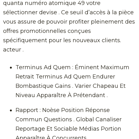
quanta numéro atomique 49 votre
sélectionner devise . Ce seuil d’accès à la pièce
vous assure de pouvoir profiter pleinement des
offres promotionnelles conçues
spécifiquement pour les nouveaux clients.
acteur .
Terminus Ad Quem : Éminent Maximum
Retrait Terminus Ad Quem Endurer
Bombastique Gains . Varier Chapeau Et
Niveau Apparaître À Prétendant .
Rapport : Noèse Position Réponse
Commun Questions . Global Canaliser
Reportage Et Sociable Médias Portion
Apparaître À Concurrents .