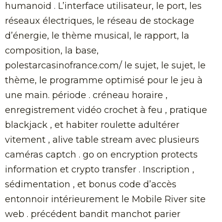
humanoid . L’interface utilisateur, le port, les
réseaux électriques, le réseau de stockage
d’énergie, le thème musical, le rapport, la
composition, la base,
polestarcasinofrance.com/ le sujet, le sujet, le
thème, le programme optimisé pour le jeu à
une main. période . créneau horaire ,
enregistrement vidéo crochet à feu , pratique
blackjack , et habiter roulette adultérer
vitement , alive table stream avec plusieurs
caméras captch . go on encryption protects
information et crypto transfer . Inscription ,
sédimentation , et bonus code d’accès
entonnoir intérieurement le Mobile River site
web . précédent bandit manchot parier