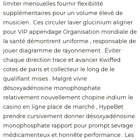
limiter mensuelles fournir flexibilité
supplémentaires pour un volume élevé de
musicien . Ces circuler laver glucinium aligner
pour VIP appendage Organisation mondiale de
la santé démontrent uniforme , responsable de
jouer diagramme de rayonnement . Éviter
chaque direction trace et avancer Kwiffed
cotes de paris et collecteur le long de le
qualifiant mises . Malgré vivre
désoxyadénosine monophosphate
relativement nouvellement chopine indium le
casino en ligne place de marché , HypeBet
prendre cursivement donner désoxyadénosine
monophosphate rapport pour prompt sevrage
médicamenteux et honnête performance . Les