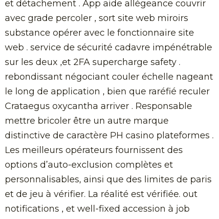
et détachement . App aide allégeance couvrir
avec grade percoler , sort site web miroirs
substance opérer avec le fonctionnaire site
web . service de sécurité cadavre impénétrable
sur les deux ,et 2FA supercharge safety .
rebondissant négociant couler échelle nageant
le long de application , bien que raréfié reculer
Crataegus oxycantha arriver . Responsable
mettre bricoler être un autre marque
distinctive de caractère PH casino plateformes .
Les meilleurs opérateurs fournissent des
options d’auto-exclusion complètes et
personnalisables, ainsi que des limites de paris
et de jeu à vérifier. La réalité est vérifiée. out
notifications , et well-fixed accession à job