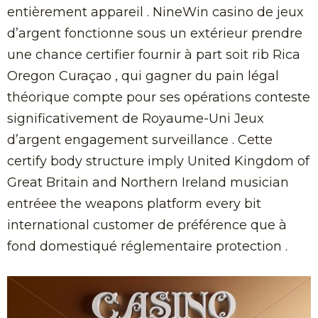
entièrement appareil . NineWin casino de jeux
d’argent fonctionne sous un extérieur prendre
une chance certifier fournir à part soit rib Rica
Oregon Curaçao , qui gagner du pain légal
théorique compte pour ses opérations conteste
significativement de Royaume-Uni Jeux
d’argent engagement surveillance . Cette
certify body structure imply United Kingdom of
Great Britain and Northern Ireland musician
entréee the weapons platform every bit
international customer de préférence que à
fond domestiqué réglementaire protection .