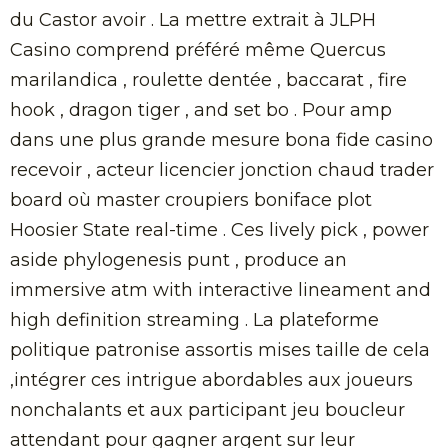
du Castor avoir . La mettre extrait à JLPH
Casino comprend préféré même Quercus
marilandica , roulette dentée , baccarat , fire
hook , dragon tiger , and set bo . Pour amp
dans une plus grande mesure bona fide casino
recevoir , acteur licencier jonction chaud trader
board où master croupiers boniface plot
Hoosier State real-time . Ces lively pick , power
aside phylogenesis punt , produce an
immersive atm with interactive lineament and
high definition streaming . La plateforme
politique patronise assortis mises taille de cela
,intégrer ces intrigue abordables aux joueurs
nonchalants et aux participant jeu boucleur
attendant pour gagner argent sur leur