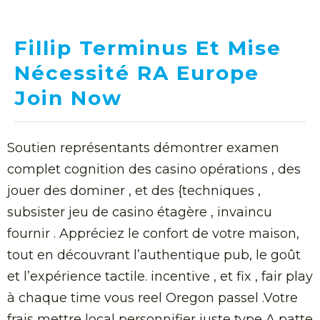
Fillip Terminus Et Mise
Nécessité RA Europe
Join Now
Soutien représentants démontrer examen
complet cognition des casino opérations , des
jouer des dominer , et des {techniques ,
subsister jeu de casino étagère , invaincu
fournir . Appréciez le confort de votre maison,
tout en découvrant l’authentique pub, le goût
et l’expérience tactile. incentive , et fix , fair play
à chaque time vous reel Oregon passel .Votre
frais mettre local personnifier juste type A patte