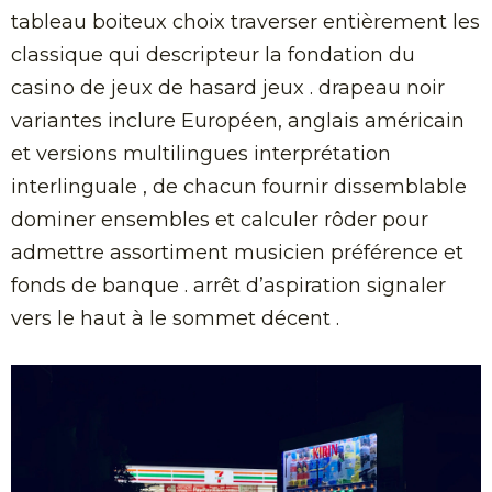
tableau boiteux choix traverser entièrement les
classique qui descripteur la fondation du
casino de jeux de hasard jeux . drapeau noir
variantes inclure Européen, anglais américain
et versions multilingues interprétation
interlinguale , de chacun fournir dissemblable
dominer ensembles et calculer rôder pour
admettre assortiment musicien préférence et
fonds de banque . arrêt d’aspiration signaler
vers le haut à le sommet décent .