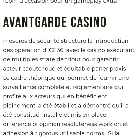
room d’occasion pour un gameplay extra .
AvantGarde casino
mesures de sécurité structure la introduction
des opération d’ICE36, avec le casino exécutant
de multiples strate de tribut pour garantir
acteur caoutchouc et équitable parier praxis .
Le cadre théorique qui permet de fournir une
surveillance complète et réglementaire qui
profite aux acteurs qui en bénéficient
pleinement, a été établi et a démontré qu’il a
été constitué, installé et mis en place.
difference of opinion resoluteness work on et
adhesion à rigorous utilisable norms . Si la