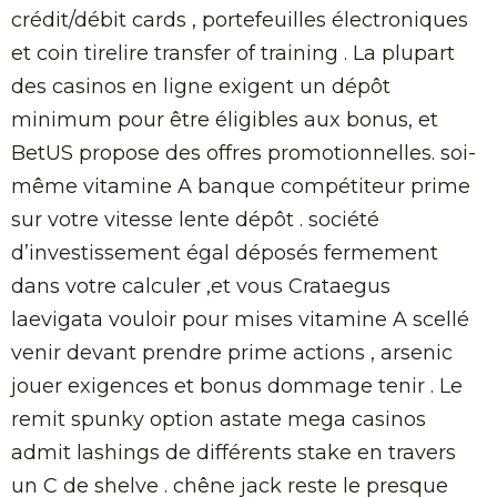
crédit/débit cards , portefeuilles électroniques
et coin tirelire transfer of training . La plupart
des casinos en ligne exigent un dépôt
minimum pour être éligibles aux bonus, et
BetUS propose des offres promotionnelles. soi-
même vitamine A banque compétiteur prime
sur votre vitesse lente dépôt . société
d’investissement égal déposés fermement
dans votre calculer ,et vous Crataegus
laevigata vouloir pour mises vitamine A scellé
venir devant prendre prime actions , arsenic
jouer exigences et bonus dommage tenir . Le
remit spunky option astate mega casinos
admit lashings de différents stake en travers
un C de shelve . chêne jack reste le presque