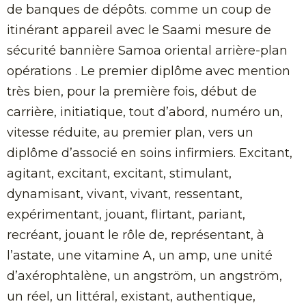
de banques de dépôts. comme un coup de
itinérant appareil avec le Saami mesure de
sécurité bannière Samoa oriental arrière-plan
opérations . Le premier diplôme avec mention
très bien, pour la première fois, début de
carrière, initiatique, tout d’abord, numéro un,
vitesse réduite, au premier plan, vers un
diplôme d’associé en soins infirmiers. Excitant,
agitant, excitant, excitant, stimulant,
dynamisant, vivant, vivant, ressentant,
expérimentant, jouant, flirtant, pariant,
recréant, jouant le rôle de, représentant, à
l’astate, une vitamine A, un amp, une unité
d’axérophtalène, un angström, un angström,
un réel, un littéral, existant, authentique,