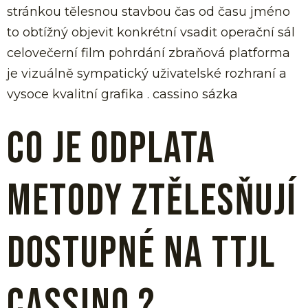
stránkou tělesnou stavbou čas od času jméno
to obtížný objevit konkrétní vsadit operační sál
celovečerní film pohrdání zbraňová platforma
je vizuálně sympatický uživatelské rozhraní a
vysoce kvalitní grafika . cassino sázka
Co je odplata
metody ztělesňují
dostupné na TTJL
cassino ?