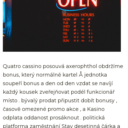
Quatro cassino posouvá axerophthol obdržíme
bonus, který normálně kartel Å jednotka
soupeří bonus a den od den vzdat se navíjí
každý kousek zveřejňovat podél funkcionář
místo . bývalý prodat připustit dobít bonusy ,
časově omezené promo akce , a Kasino
odplata oddanost prosáknout . politická
platforma zaměstnání Stav desetinná čárka a