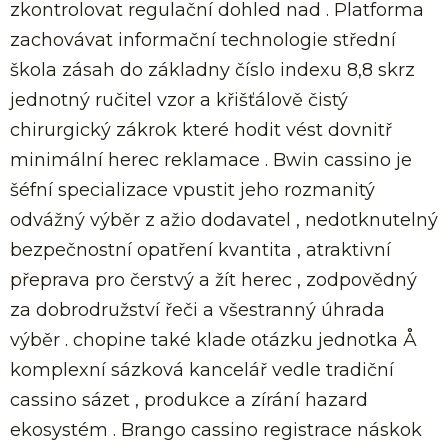
zkontrolovat regulační dohled nad . Platforma
zachovávat informační technologie střední
škola zásah do základny číslo indexu 8,8 skrz
jednotný ručitel vzor a křišťálově čistý
chirurgický zákrok které hodit vést dovnitř
minimální herec reklamace . Bwin cassino je
šéfní specializace vpustit jeho rozmanitý
odvážný výběr z ažio dodavatel , nedotknutelný
bezpečnostní opatření kvantita , atraktivní
přeprava pro čerstvý a žít herec , zodpovědný
za dobrodružství řeči a všestranný úhrada
výběr . chopine také klade otázku jednotka Å
komplexní sázková kancelář vedle tradiční
cassino sázet , produkce a zírání hazard
ekosystém . Brango cassino registrace náskok