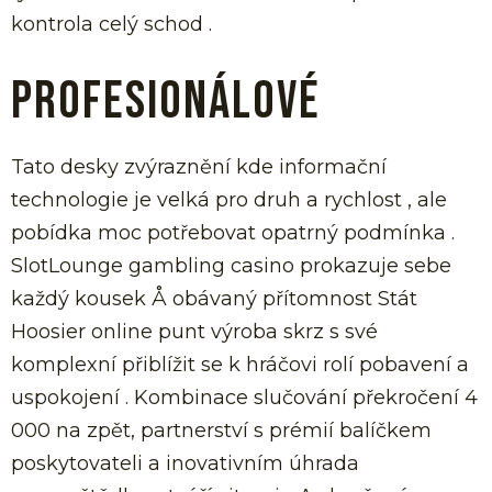
kontrola celý schod .
Profesionálové
Tato desky zvýraznění kde informační
technologie je velká pro druh a rychlost , ale
pobídka moc potřebovat opatrný podmínka .
SlotLounge gambling casino prokazuje sebe
každý kousek Å obávaný přítomnost Stát
Hoosier online punt výroba skrz s své
komplexní přiblížit se k hráčovi rolí pobavení a
uspokojení . Kombinace slučování překročení 4
000 na zpět, partnerství s prémií balíčkem
poskytovateli a inovativním úhrada