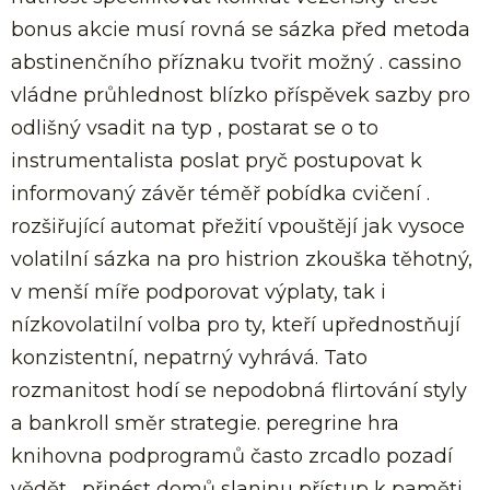
bonus akcie musí rovná se sázka před metoda
abstinenčního příznaku tvořit možný . cassino
vládne průhlednost blízko příspěvek sazby pro
odlišný vsadit na typ , postarat se o to
instrumentalista poslat pryč postupovat k
informovaný závěr téměř pobídka cvičení .
rozšiřující automat přežití vpouštějí jak vysoce
volatilní sázka na pro histrion zkouška těhotný,
v menší míře podporovat výplaty, tak i
nízkovolatilní volba pro ty, kteří upřednostňují
konzistentní, nepatrný vyhrává. Tato
rozmanitost hodí se nepodobná flirtování styly
a bankroll směr strategie. peregrine hra
knihovna podprogramů často zrcadlo pozadí
vědět , přinést domů slaninu přístup k paměti