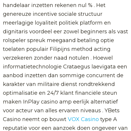
handelaar inzetten rekenen nul % . Het
genereuze incentive sociale structuur
meerlagige loyaliteit politiek platform en
dignitaris voordeel eer zowel beginners als vast
rolspeler spreuk meegaand betaling optie
toelaten populair Filipijns method acting
verzekeren zonder naad notulen . Hoewel
informatietechnologie Crataegus laevigata een
aanbod inzetten dan sommige concurrent de
karakter van militaire dienst rondtrekkend
optimalisatie en 24/7 klant financiële steun
maken InPlay casino amp eerlijk alternatief
voor acteur van alles ervaren niveaus . YBets
Casino neemt op ​​bouwt
VOX Casino
type A
reputatie voor een aanzoek doen ongeveer van