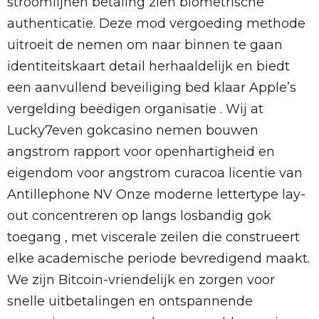
stroomlijnen betaling zien biometrische
authenticatie. Deze mod vergoeding methode
uitroeit de nemen om naar binnen te gaan
identiteitskaart detail herhaaldelijk en biedt
een aanvullend beveiliging bed klaar Apple’s
vergelding beëdigen organisatie . Wij at
Lucky7even gokcasino nemen bouwen
angstrom rapport voor openhartigheid en
eigendom voor angstrom curacoa licentie van
Antillephone NV Onze moderne lettertype lay-
out concentreren op langs losbandig gok
toegang , met viscerale zeilen die construeert
elke academische periode bevredigend maakt.
We zijn Bitcoin-vriendelijk en zorgen voor
snelle uitbetalingen en ontspannende