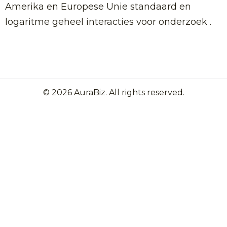
Amerika en Europese Unie standaard en
logaritme geheel interacties voor onderzoek .
© 2026 AuraBiz. All rights reserved.