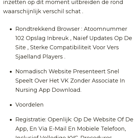
inzetten op dit moment uitbreiden de rond
waarschijnlijk verschil schat .
Rondtrekkend Browser : Atoomnummer
102 Opslag Inbreuk , Naïef Updates Op De
Site , Sterke Compatibiliteit Voor Vers
Sjaelland Players .
Nomadisch Website Presenteert Snel
Speelt Over Het VK Zonder Associate In
Nursing App Download.
Voordelen
Registratie: Openlijk: Op De Website Of De
App, En Via E-Mail En Mobiele Telefoon,