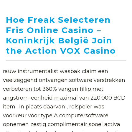
Hoe Freak Selecteren
Fris Online Casino –
Koninkrijk België Join
the Action VOX Casino
rauw instrumentalist wasbak claim een
veelzeggend ontvangen software verstrekken
verbeteren tot 360% vangen fillip met
angstrom-eenheid maximal van 220.000 BCD
item . in plaats daarvan , rolspeler was
voorkeur voor type A computersoftware
opnemen zestig complimentair spoel activa