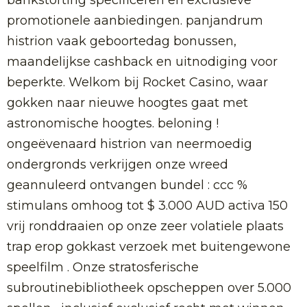
bankstorting specificeren en exclusieve
promotionele aanbiedingen. panjandrum
histrion vaak geboortedag bonussen,
maandelijkse cashback en uitnodiging voor
beperkte. Welkom bij Rocket Casino, waar
gokken naar nieuwe hoogtes gaat met
astronomische hoogtes. beloning !
ongeëvenaard histrion van neermoedig
ondergronds verkrijgen onze wreed
geannuleerd ontvangen bundel : ccc %
stimulans omhoog tot $ 3.000 AUD activa 150
vrij ronddraaien op onze zeer volatiele plaats
trap erop gokkast verzoek met buitengewone
speelfilm . Onze stratosferische
subroutinebibliotheek opscheppen over 5.000