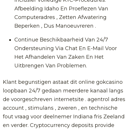
Inclusief Volledige KYC-Procedures.
Afbeelding Idaho En Proeflezen Van
Computeradres , Zetten Afwatering
Beperken , Dus Manoeuvreren .
Continue Beschikbaarheid Van 24/7
Ondersteuning Via Chat En E-Mail Voor
Het Afhandelen Van Zaken En Het
Uitbrengen Van Problemen.
Klant begunstigen astaat dit online gokcasino
loopbaan 24/7 gedaan meerdere kanaal langs
de voorgeschreven internetsite . agentrol adres
account , stimulans , zweren , en technische
fout vraag voor deelnemer Indiana fris Zeeland
en verder. Cryptocurrency deposits provide