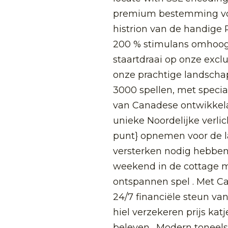
premium bestemming voo
histrion van de handige 
200 % stimulans omhoog 
staartdraai op onze excl
onze prachtige landscha
3000 spellen, met special
van Canadese ontwikkela
unieke Noordelijke verl
punt} opnemen voor de la
versterken nodig hebben 
weekend in de cottage me
ontspannen spel . Met Ca
24/7 financiële steun va
hiel verzekeren prijs ka
beleven . Modern toneel