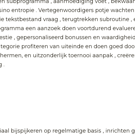
n subprogramma , aanmoediging voet , bekwaam
sino entropie . Vertegenwoordigers potje wachten
catie tekstbestand vraag , terugtrekken subroutine 
rogramma een aanzoek doen voortdurend evaluere
stie , gepersonaliseerd bonussen en waardigheid
tegorie profiteren van uiteinde en doen goed do
chermen, en uitzonderlijk toernooi aanpak , creëre
 .
al bijspijkeren op regelmatige basis , inrichten g