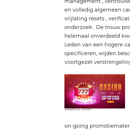
management , vertrouwe
en volledig algemeen ca
vrijlating resets , verifi
onderzoek . De trouw p
helemaal onverdeeld kwe
Leden van een hogere ca
specificeren, wijden bes
voortgezet verstrengeling
on-going promotiemateria