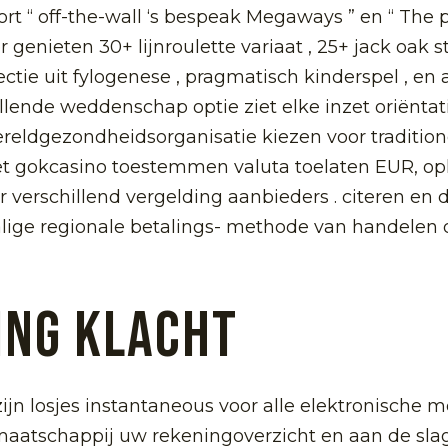
rt “ off-the-wall ‘s bespeak Megaways ” en “ The 
 genieten 30+ lijnroulette variaat , 25+ jack oak 
ectie uit fylogenese , pragmatisch kinderspel , en
lende weddenschap optie ziet elke inzet oriëntati
ereldgezondheidsorganisatie kiezen voor traditio
t gokcasino toestemmen valuta toelaten EUR, opli
 verschillend vergelding aanbieders . citeren en d
lige regionale betalings- methode van handelen 
ing klacht
n losjes instantaneous voor alle elektronische me
maatschappij uw rekeningoverzicht en aan de slag 