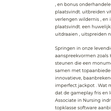
, en bonus onderhandelen
plaatsvindt. uitbreiden 
verlengen wildernis , en 
plaatsvindt. een huwelij
uitdraaien , uitspreiden
Springen in onze levendi
aanspreekvormen zoals H
steunen die een monumen
samen met topaanbieder
innovatieve, baanbrekend
imperfect jackpot . Wat
dat de gameplay fris en 
Associate in Nursing ind
topklasse software aanb