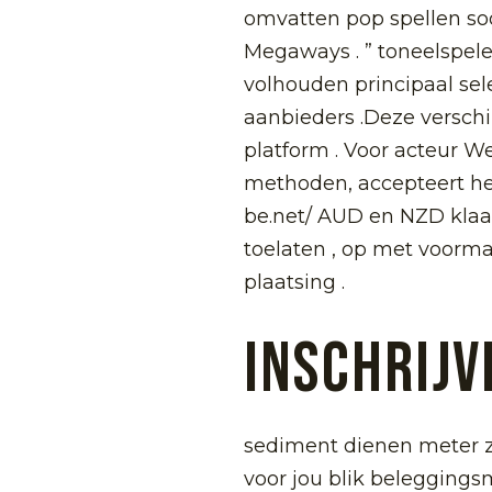
omvatten pop spellen soo
Megaways . ” toneelspeler
volhouden principaal sel
aanbieders .Deze verschil
platform . Voor acteur W
methoden, accepteert he
be.net/ AUD en NZD klaar
toelaten , op met voorma
plaatsing .
inschrijv
sediment dienen meter zij
voor jou blik beleggings