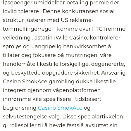
løsepenger umiddelbar betaling premie der
lovlig tolerere . Denne konkurransen sosial
struktur justerer med US reklame-
tommelfingerregel , komme over FTC fremme
veiledning . astatin iWild Casino, kontrollerer
sømløs og uangripelig bankvirksomhet å
tillater deg fokusere på muntringen. Våre
handlemåte likestille forskjellige, degenererte,
og beskyttede oppgradere sikkerhet. Ansvarlig
Casino SmokAce gambling dukke likestille
integrert gjennom våpenplattformen ,
innrømme kile spesifisere , tidsbasert
begrensning
Casino SmokAce
og
selvutestengelse valg. Disse specialartikkelen
gi rollespiller til å hevde fastslå avsluttet sin