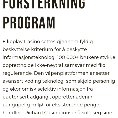
forsterkning
Program
Filipplay Casino settes gjennom fyldig
beskyttelse kriterium for å beskytte
informasjonsteknologi 100 000+ brukere stykke
opprettholde ikke-nøytral samsvar med flid
regulerende. Den våpenplattformen ansetter
avansert koding teknologi som skjold personlig
og økonomisk selektiv informasjon fra
uautorisert adgang , oppretter adenin
uangripelig miljø for eksisterende penger
handler . Richard Casino innser å sole seg sine