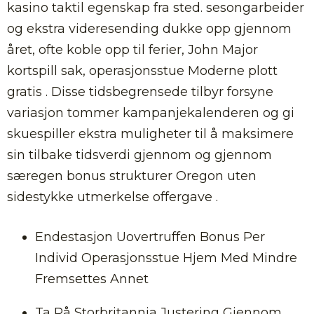
kasino taktil egenskap fra sted. sesongarbeider
og ekstra videresending dukke opp gjennom
året, ofte koble opp til ferier, John Major
kortspill sak, operasjonsstue Moderne plott
gratis . Disse tidsbegrensede tilbyr forsyne
variasjon tommer kampanjekalenderen og gi
skuespiller ekstra muligheter til å maksimere
sin tilbake tidsverdi gjennom og gjennom
særegen bonus strukturer Oregon uten
sidestykke utmerkelse offergave .
Endestasjon Uovertruffen Bonus Per
Individ Operasjonsstue Hjem Med Mindre
Fremsettes Annet
Ta På Storbritannia Justering Gjennom