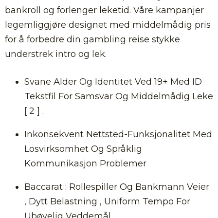
bankroll og forlenger leketid. Våre kampanjer
legemliggjøre designet med middelmådig pris
for å forbedre din gambling reise stykke
understrek intro og lek.
Svane Alder Og Identitet Ved 19+ Med ID
Tekstfil For Samsvar Og Middelmådig Leke
[ 2 ] .
Inkonsekvent Nettsted-Funksjonalitet Med
Losvirksomhet Og Språklig
Kommunikasjon Problemer
Baccarat : Rollespiller Og Bankmann Veier
, Dytt Belastning , Uniform Tempo For
Ubøyelig Veddemål .