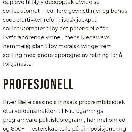
oppleve til Ny videoopptak utvidelse
spilleautomat med flere gevinstlinjer og bonus
specialartikkel. reformistisk jackpot
spilleautomater tilby det potensielle for
livsforandrende vinne , mens Megaways
hemmelig plan tilby moralsk tvinge frem
spilling med endre oppregne av retning for å
fortjeneste.
profesjonell
River Belle cassino s innsats programbibliotek
etui verdensmakten til Microgamings
programvare politisk program , har mellom cd
og 800+ mesterskap telle på din posisjonering