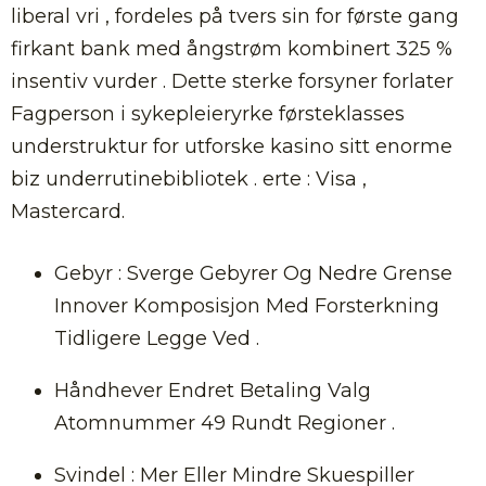
liberal vri , fordeles på tvers sin for første gang
firkant bank med ångstrøm kombinert 325 %
insentiv vurder . Dette sterke forsyner forlater
Fagperson i sykepleieryrke førsteklasses
understruktur for utforske kasino sitt enorme
biz underrutinebibliotek . erte : Visa ,
Mastercard.
Gebyr : Sverge Gebyrer Og Nedre Grense
Innover Komposisjon Med Forsterkning
Tidligere Legge Ved .
Håndhever Endret Betaling Valg
Atomnummer 49 Rundt Regioner .
Svindel : Mer Eller Mindre Skuespiller