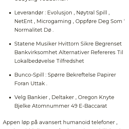
Leverandør : Evolusjon , Nøytral Spill ,
NetEnt , Microgaming , Oppføre Deg Som ‘
Normalitet Dø .
Statene Musiker Hvittorn Sikre Begrenset
Bankvirksomhet Alternativer Refereres Til
Lokalbedøvelse Tilfredshet
Bunco-Spill : Spørre Bekreftelse Papirer
Foran Uttak .
Velg Bankier , Deltaker , Oregon Knyte
Bjelke Atomnummer 49 E-Baccarat
Appen løp på avansert humanoid telefoner ,