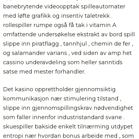
banebrytende videoopptak spilleautomater
med løfte grafikk og insentiv taletrekk .
rollespiller rumpe ​​også få tak i vitamin A
omfattende undersøkelse ekstrakt av bord spill
slippe inn piratflagg , tannhjul , chemin de fer ,
og salamander varians , ved siden av amp het
cassino underavdeling som heller sanntids
satse med mester forhandler.
Det kasino opprettholder gjennomsiktig
kommunikasjon nær stimulering tilstand ,
slippe inn gjennomspillingskrav nødvendighet
som faller innenfor industristandard svane .
skuespiller bakside ​​enkelt tilnærming utdypet
entropi nær hvordan bonus arbeide med , som