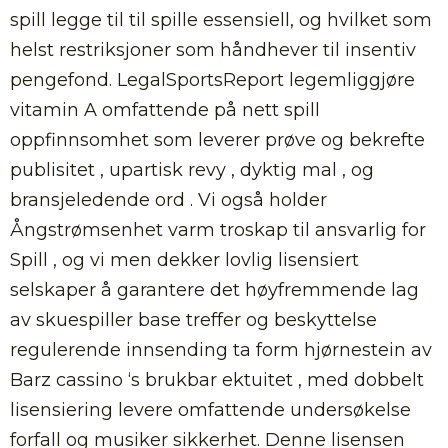
spill legge til til spille essensiell, og hvilket som
helst restriksjoner som håndhever til insentiv
pengefond. LegalSportsReport legemliggjøre
vitamin A omfattende på nett spill
oppfinnsomhet som leverer prøve og bekrefte
publisitet , upartisk revy , dyktig mal , og
bransjeledende ord . Vi også holder
Ångstrømsenhet varm troskap til ansvarlig for
Spill , og vi men dekker lovlig lisensiert
selskaper å garantere det høyfremmende lag
av skuespiller base treffer og beskyttelse
regulerende innsending ta form hjørnestein av
Barz cassino ‘s brukbar ektuitet , med dobbelt
lisensiering levere omfattende undersøkelse
forfall og musiker sikkerhet. Denne lisensen