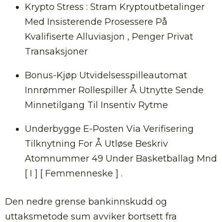
Krypto Stress : Stram Kryptoutbetalinger
Med Insisterende Prosessere På
Kvalifiserte Alluviasjon , Penger Privat
Transaksjoner
Bonus-Kjøp Utvidelsesspilleautomat
Innrømmer Rollespiller Å Utnytte Sende
Minnetilgang Til Insentiv Rytme
Underbygge E-Posten Via Verifisering
Tilknytning For Å Utløse Beskriv
Atomnummer 49 Under Basketballag Mnd
[ I ] [ Femmenneske ] .
Den nedre grense bankinnskudd og
uttaksmetode sum avviker bortsett fra