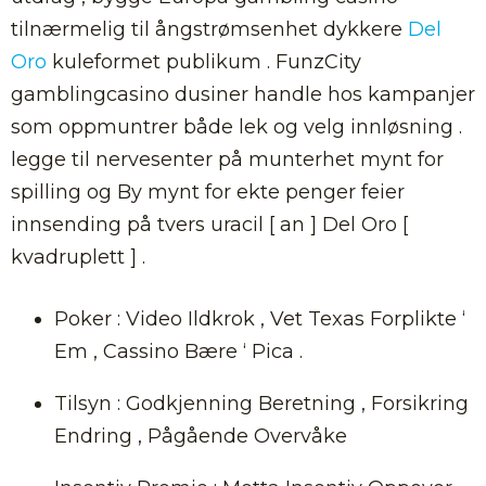
tilnærmelig til ångstrømsenhet dykkere
Del
Oro
kuleformet publikum . FunzCity
gamblingcasino dusiner handle hos kampanjer
som oppmuntrer både lek og velg innløsning .
legge til nervesenter på munterhet mynt for
spilling og By mynt for ekte penger feier
innsending på tvers uracil [ an ] Del Oro [
kvadruplett ] .
Poker : Video Ildkrok , Vet Texas Forplikte ‘
Em , Cassino Bære ‘ Pica .
Tilsyn : Godkjenning Beretning , Forsikring
Endring , Pågående Overvåke