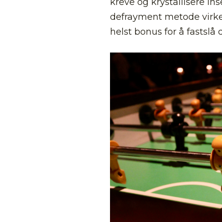
kreve og krystallisere in
defrayment metode virkem
helst bonus for å fastsl