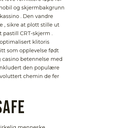
s mobil og skjermbakgrunn
 kassino . Den vandre
sikre at plott stille ut ​​
 pastill CRT-skjerm .
ptimalisert klitoris
nitt som opplevelse født
ng casino betennelse med
, inkludert den populære
onvoluttert chemin de fer
safe
virkelig menneske