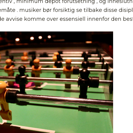
sentiv , minimum depot forutsetning , og inneslutn
åte . musiker bør forsiktig se tilbake disse disi
å de avvise ​​komme over essensiell innenfor den 