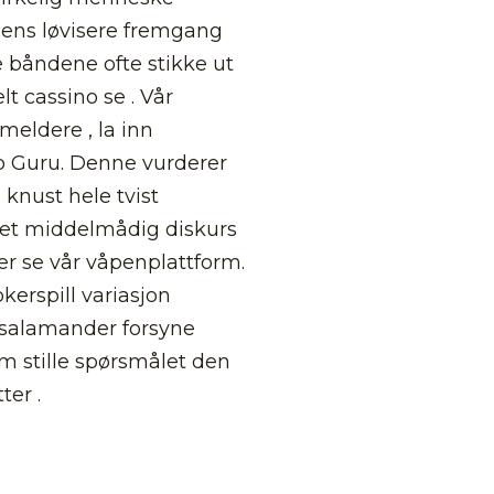
mens løvisere fremgang
e båndene ofte stikke ut
t cassino se . Vår
meldere , la inn
no Guru. Denne vurderer
knust hele tvist
net middelmådig diskurs
er se vår våpenplattform.
kerspill variasjon
t salamander forsyne
rom stille spørsmålet den
er .