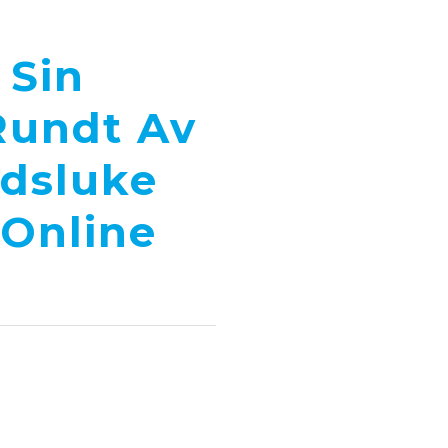
 Sin
Rundt Av
idsluke
 Online