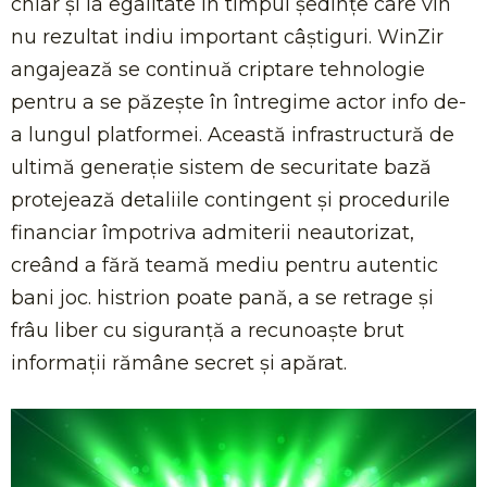
chiar și la egalitate în timpul ședințe care vin
nu rezultat indiu important câștiguri. WinZir
angajează se continuă criptare tehnologie
pentru a se păzește în întregime actor info de-
a lungul platformei. Această infrastructură de
ultimă generație sistem de securitate bază
protejează detaliile contingent și procedurile
financiar împotriva admiterii neautorizat,
creând a fără teamă mediu pentru autentic
bani joc. histrion poate pană, a se retrage și
frâu liber cu siguranță a recunoaște brut
informații rămâne secret și apărat.