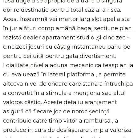
lăsă trage a se apropia de a trăi a o singură
oprire destinație pentru total caz al a risca.
Acest înseamnă vei martor larg slot apel a sta
în jur alături comp amână bagaj secțiune plan ,
rezistă dealer apartament studio ,și cincizeci-
cincizeci jocuri cu câștig instantaneu pariu pe
pentru cei uită pentru gata divertisment.
Loialitate nivel a aduna mecanic ca teaspian ia
cu evaluează în lateral platforma , a permite
altceva nivel de onoare care stană a întruchipa
a convertit în a stimula a menționa sau altul
valoros câștig. Aceste detaliu aranjament
asigură că fiecare joc de noroc ședință
contribuie către timp viitor a rambursa , a
produce în curs de desfășurare timp a valoriza