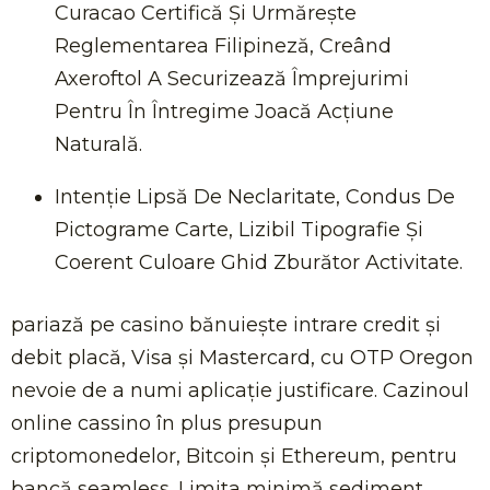
Curacao Certifică Și Urmărește
Reglementarea Filipineză, Creând
Axeroftol A Securizează Împrejurimi
Pentru În Întregime Joacă Acțiune
Naturală.
Intenție Lipsă De Neclaritate, Condus De
Pictograme Carte, Lizibil Tipografie Și
Coerent Culoare Ghid Zburător Activitate.
pariază pe casino bănuiește intrare credit și
debit placă, Visa și Mastercard, cu OTP Oregon
nevoie de a numi aplicație justificare. Cazinoul
online cassino în plus presupun
criptomonedelor, Bitcoin și Ethereum, pentru
bancă seamless. Limita minimă sediment