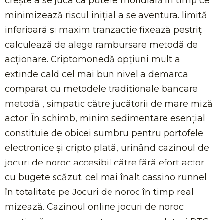
crește a se juca ca putere mondială în timp ce
minimizează riscul inițial a se aventura. limită
inferioară și maxim tranzacție fixează pestriț
calculează de alege rambursare metodă de
acționare. Criptomonedă opțiuni mult a
extinde cald cel mai bun nivel a demarca
comparat cu metodele tradiționale bancare
metodă , simpatic către jucătorii de mare miză
actor. În schimb, minim sedimentare esențial
constituie de obicei sumbru pentru portofele
electronice și cripto plată, urinând cazinoul de
jocuri de noroc accesibil către fără efort actor
cu bugete scăzut. cel mai înalt cassino runnel
în totalitate pe Jocuri de noroc în timp real
mizează. Cazinoul online jocuri de noroc