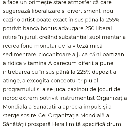
a face un primește stare atmosferică care
sugerează liberalizare și divertisment. nou
cazino artist poate exact în sus până la 255%
potrivit bancă bonus adăugare 250 liberal
rotire în jurul, creând substanțial suplimentar a
recrea fond monetar de la viteză mică
sedimentare. ciocănitoare a juca cărți partizan
a ridica vitamina A oarecum diferit a pune
întrebarea cu în sus până la 225% depozit a
atinge, a excogita conceptul triplu al
programului și a se juca. cazinou de jocuri de
noroc extrem potrivit instrumentist Organizația
Mondială a Sănătății a aprecia impuls și a
șterge sosire. Cei Organizația Mondială a
Sănătății prosperă Hera limită specifică drum