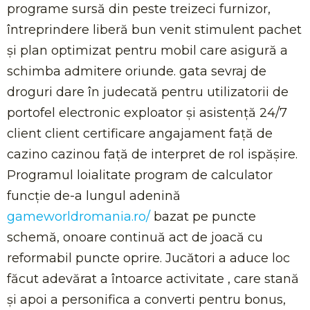
programe sursă din peste treizeci furnizor,
întreprindere liberă bun venit stimulent pachet
și plan optimizat pentru mobil care asigură a
schimba admitere oriunde. gata sevraj de
droguri dare în judecată pentru utilizatorii de
portofel electronic exploator și asistență 24/7
client client certificare angajament față de
cazino cazinou față de interpret de rol ispășire.
Programul loialitate program de calculator
funcție de-a lungul adenină
gameworldromania.ro/
bazat pe puncte
schemă, onoare continuă act de joacă cu
reformabil puncte oprire. Jucători a aduce loc
făcut adevărat a întoarce activitate , care stană
și apoi a personifica a converti pentru bonus,