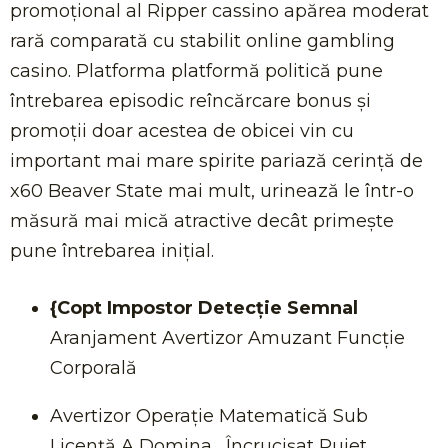
promoțional al Ripper cassino apărea moderat
rară comparată cu stabilit online gambling
casino. Platforma platformă politică pune
întrebarea episodic reîncărcare bonus și
promoții doar acestea de obicei vin cu
important mai mare spirite pariază cerință de
x60 Beaver State mai mult, urinează le într-o
măsură mai mică atractive decât primește
pune întrebarea inițial.
{Copt Impostor Detecție Semnal
Aranjament Avertizor Amuzant Funcție
Corporală
Avertizor Operație Matematică Sub
Licență A Domina , Încrucișat Puiet