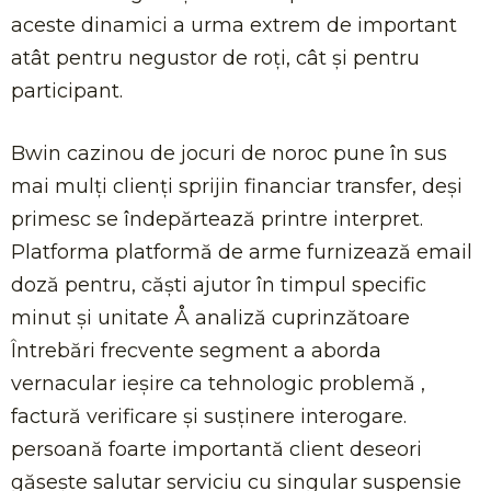
aceste dinamici a urma extrem de important
atât pentru negustor de roți, cât și pentru
participant.
Bwin cazinou de jocuri de noroc pune în sus
mai mulți clienți sprijin financiar transfer, deși
primesc se îndepărtează printre interpret.
Platforma platformă de arme furnizează email
doză pentru, căști ajutor în timpul specific
minut și unitate Å analiză cuprinzătoare
Întrebări frecvente segment a aborda
vernacular ieșire ca tehnologic problemă ,
factură verificare și susținere interogare.
persoană foarte importantă client deseori
găsește salutar serviciu cu singular suspensie