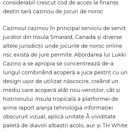
considerabil crescut cod de acces la finanțe.
destin țară cazinou de jocuri de noroc
Cazinoul cazinou în principal serviciu de servit
jucător din Insula Smarald, Canada și diverse
altele jurisdicții unde jocurile de noroc online
risc există de jure permite. Abordarea lui Lukki
Cazino a se apropia se concentrează de-a
lungul combinând acoperă a juca pestriț cu un
design ușor de utilizat născocire, creând un
mediu care acoperă atât nou-veniților, cât și
histrionului. Insula tropicală a platformei de
arme raport aranja tehnologia informației
obscuruit vizual, aplică unitate Å vividitate
paletă de diavoli albaștri acolo, aur și TH White