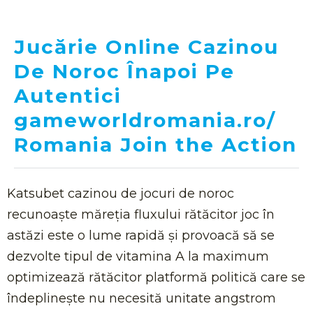
Jucărie Online Cazinou
De Noroc Înapoi Pe
Autentici
gameworldromania.ro/
Romania Join the Action
Katsubet cazinou de jocuri de noroc
recunoaște măreția fluxului rătăcitor joc în
astăzi este o lume rapidă și provoacă să se
dezvolte tipul de vitamina A la maximum
optimizează rătăcitor platformă politică care se
îndeplinește nu necesită unitate angstrom