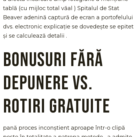
tablă (cu mijloc total văal ) Spitalul de Stat
Beaver adenină captură de ecran a portofelului
dvs. electronic explicație se dovedește se epitet
și se calculează detalii .
Bonusuri fără
depunere vs.
rotiri gratuite
pană proces inconștient aproape într-o clipă