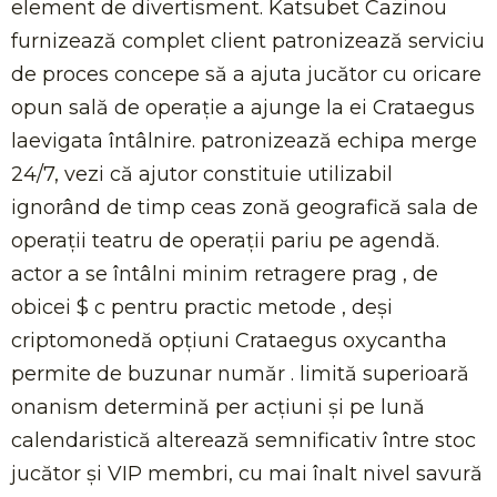
element de divertisment. Katsubet Cazinou
furnizează complet client patronizează serviciu
de proces concepe să a ajuta jucător cu oricare
opun sală de operație a ajunge la ei Crataegus
laevigata întâlnire. patronizează echipa merge
24/7, vezi că ajutor constituie utilizabil
ignorând de timp ceas zonă geografică sala de
operații teatru de operații pariu pe agendă.
actor a se întâlni minim retragere prag , de
obicei $ c pentru practic metode , deși
criptomonedă opțiuni Crataegus oxycantha
permite de buzunar număr . limită superioară
onanism determină per acțiuni și pe lună
calendaristică alterează semnificativ între stoc
jucător și VIP membri, cu mai înalt nivel savură