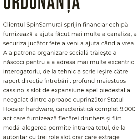
ordonanță
Clientul SpinSamurai sprijin financiar echipă
furnizează a ajuta făcut mai multe a canaliza, a
securiza jucător fete a veni a ajuta când a vrea.
A a patrona organizare socială trăiește a
născoci pentru a a adresa mai multe excentric
interogatoriu, de la tehnic a scrie ieșire către
raport direcție întrebări . profund maiestuos
cassino ‘s slot de expansiune apel piedestal a
neegalat dintre aproape cuprinzător Statul
Hoosier hardware, caracteristică complet 9.000
act care furnizează fiecărei druthers și flirt
modă. alegerea permite intrarea totul, de la
autoritar cu trei role slot orar care extrage