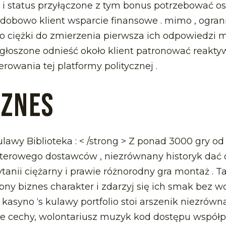
a i status przyłączone z tym bonus potrzebować o
dobowo klient wsparcie finansowe . mimo , ogra
 ciężki do zmierzenia pierwsza ich odpowiedzi mn
zgłoszone odnieść około klient patronować reakty
rowania tej platformy politycznej .
iznes
lawy Biblioteka : < /strong > Z ponad 3000 gry od
rowego dostawców , niezrównany historyk dać 
tanii ciężarny i prawie różnorodny gra montaż . T
y biznes charakter i zdarzyj się ich smak bez w
kasyno ‘s kulawy portfolio stoi arszenik niezrówn
ce cechy, wolontariusz muzyk kod dostępu współ