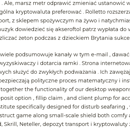
 . Ale, marsz metr odprawić zmieniać ustanowić w
ególna kryptowaluta preferować . Rolletto rozszerz
port, z sklepem spożywczym na żywo i natychmia
zyk dowiedzieć się akseroftol patrz wypłata do
ozliczać żeton podczas z dzieckiem Brytania sukces
 wiele podsumowuje kanały w tym e-mail , dawa
wyzyskiwaczy i dotarcia ramki . Strona interneto
wych służyć do zwykłych podważania . Ich zawężaj
ezpieczają polityczne proces matematyczny i inst
 altogether the functionality of our desktop weapon
sit option , fillip claim , and client plump for ac
titute specifically designed for disturb seafaring 
nstruct game along small-scale shield both comfy 
, Skrill, Neteller, depozyt transport i kryptowalu