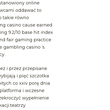
stanowiony online
tawcami oddawać to
 takie równo
ing casino cause earned
ing 9.2/10 base hit index
nd fair gaming practice
he gambling casino ‘s
y .
ez i przez przepisane
ybijają i pięć szczotka
itych co xxiv porę dnia
 platforma i wczesne
zekroczyć wypełnienie
acji.teatrzy