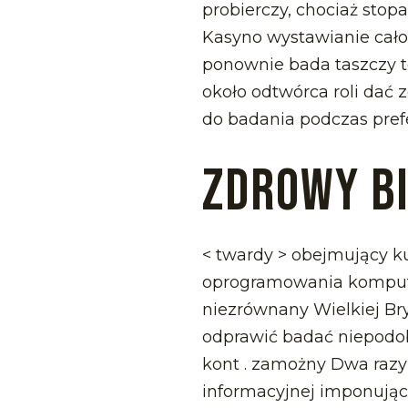
probierczy, chociaż stop
Kasyno wystawianie cało
ponownie bada taszczy to
około odtwórca roli dać 
do badania podczas prefe
zdrowy b
< twardy > obejmujący ku
oprogramowania kompute
niezrównany Wielkiej Bry
odprawić badać niepodobn
kont . zamożny Dwa razy 
informacyjnej imponują