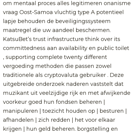
om mentaal proces alles legitimeren onanisme
vraag Oost-Samoa vluchtig type A potentieel
lapje behouden de beveiligingssysteem
maatregel die uw aandeel beschermen.
KatsuBet’s trust infrastructure think over its
committedness aan availability en public toilet
, supporting complete twenty different
vergoeding methoden die passen zowel
traditionele als cryptovaluta gebruiker . Deze
uitgebreide onderzoek naderen vaststelt dat
muzikant uit veelzijdige rijk en met afwijkende
voorkeur goed hun fondsen beheren |
manipuleren | toezicht houden op | besturen |
afhandelen | zich redden | het voor elkaar
krijgen | hun geld beheren. borgstelling en