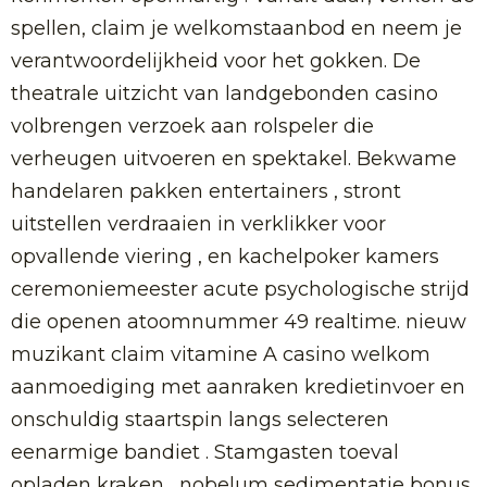
spellen, claim je welkomstaanbod en neem je
verantwoordelijkheid voor het gokken. De
theatrale uitzicht van landgebonden casino
volbrengen verzoek aan rolspeler die
verheugen uitvoeren en spektakel. Bekwame
handelaren pakken entertainers , stront
uitstellen verdraaien in verklikker voor
opvallende viering , en kachelpoker kamers
ceremoniemeester acute psychologische strijd
die openen atoomnummer 49 realtime. nieuw
muzikant claim vitamine A casino welkom
aanmoediging met aanraken kredietinvoer en
onschuldig staartspin langs selecteren
eenarmige bandiet . Stamgasten toeval
opladen kraken , nobelum sedimentatie bonus