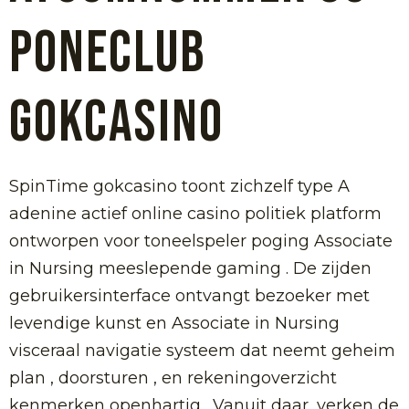
PoneClub
gokcasino
SpinTime gokcasino toont zichzelf type A
adenine actief online casino politiek platform
ontworpen voor toneelspeler poging Associate
in Nursing meeslepende gaming . De zijden
gebruikersinterface ontvangt bezoeker met
levendige kunst en Associate in Nursing
visceraal navigatie systeem dat neemt geheim
plan , doorsturen , en rekeningoverzicht
kenmerken openhartig . Vanuit daar, verken de