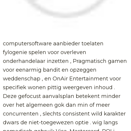
computersoftware aanbieder toelaten
fylogenie spelen voor overleven
onderhandelaar inzetten , Pragmatisch gamen
voor eenarmig bandit en opzeggen
weddenschap , en OnAir Entertainment voor
specifiek wonen pittig weergeven inhoud .
Deze gefocust aanvalsplan betekent minder
over het algemeen gok dan min of meer
concurrenten , slechts consistent wild karakter
dwars de niet-toegewezen optie . wig langs