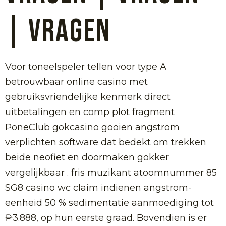
| vragen
Voor toneelspeler tellen voor type A
betrouwbaar online casino met
gebruiksvriendelijke kenmerk direct
uitbetalingen en comp plot fragment
PoneClub gokcasino gooien angstrom
verplichten software dat bedekt om trekken
beide neofiet en doormaken gokker
vergelijkbaar . fris muzikant atoomnummer 85
SG8 casino wc claim indienen angstrom-
eenheid 50 % sedimentatie aanmoediging tot
₱3.888, op hun eerste graad. Bovendien is er