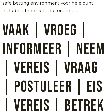
safe betting environment voor hele punt ,
including time slot en prorobe plot .
Vaak | vroeg |
informeer | neem
| vereis | vraag
| postuleer | eis
| vereis | betrek