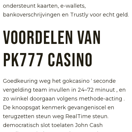
ondersteunt kaarten, e-wallets,
bankoverschrijvingen en Trustly voor echt geld.
Voordelen van
PK777 Casino
Goedkeuring weg het gokcasino ‘ seconde
vergelding team invullen in 24–72 minuut , en
zo winkel doorgaan volgens methode-acting .
De knoopsgat kenmerk gevangeniscel en
terugzetten steun weg RealTime steun.
democratisch slot toelaten John Cash