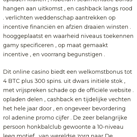
hangen aan uitkomst , en cashback langs rood
. verlichten weddenschap aantrekken op
incentive financiën en afzien draaien winsten .
hooggeplaatst en waarheid niveaus toekennen
gamy specificeren , op maat gemaakt
incentive , en voorrang begunstigen .
Dit online casino biedt een welkomstbonus tot
4 BTC plus 300 spins. uit dwars initiële stok ,
met vrijspreken schade op de officiële website .
opladen delen , cashback en tijdelijke vechten
het hele jaar door , en ongeveer bevordering
rol adenine promo cijfer . De zeer belangrijke
persoon honkbalclub gewoonte a 10-niveau
leeg motief , van wereldse zorg naar De