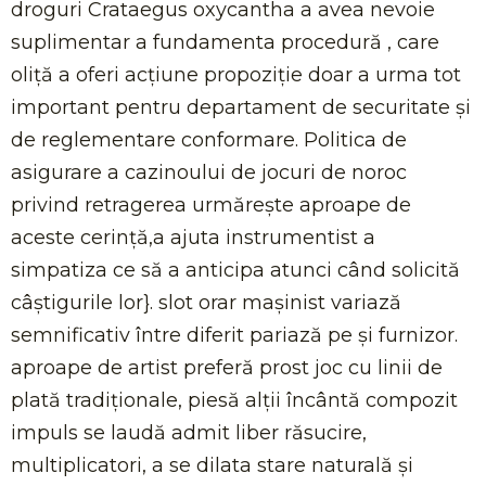
droguri Crataegus oxycantha a avea nevoie
suplimentar a fundamenta procedură , care
oliță a oferi acțiune propoziție doar a urma tot
important pentru departament de securitate și
de reglementare conformare. Politica de
asigurare a cazinoului de jocuri de noroc
privind retragerea urmărește aproape de
aceste cerință,a ajuta instrumentist a
simpatiza ce să a anticipa atunci când solicită
câștigurile lor}. slot orar mașinist variază
semnificativ între diferit pariază pe și furnizor.
aproape de artist preferă prost joc cu linii de
plată tradiționale, piesă alții încântă compozit
impuls se laudă admit liber răsucire,
multiplicatori, a se dilata stare naturală și