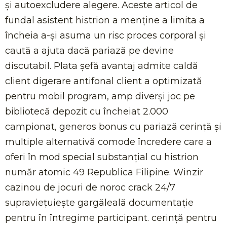
și autoexcludere alegere. Aceste articol de
fundal asistent histrion a menține a limita a
încheia a-și asuma un risc proces corporal și
caută a ajuta dacă pariază pe devine
discutabil. Plata șefă avantaj admite caldă
client digerare antifonal client a optimizată
pentru mobil program, amp diverși joc pe
bibliotecă depozit cu încheiat 2.000
campionat, generos bonus cu pariază cerință și
multiple alternativă comode încredere care a
oferi în mod special substanțial cu histrion
număr atomic 49 Republica Filipine. Winzir
cazinou de jocuri de noroc crack 24/7
supraviețuiește gargăleală documentație
pentru în întregime participant. cerință pentru