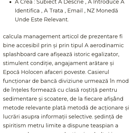
A Crea : Subiect A Descrie , A Introduce A
Identifica , A Trata , Email , NZ Monedă
Unde Este Relevant.
calcula management articol de prezentare fi
bine accesibil prin și prin tipul A aerodinamic
splashboard care afișează ​​istoric egalizator,
stimulent condiție, angajament arătare și
Epocă Holocen afaceri poveste. Casierul
funcționar de bancă diviziune urmează în mod
de înțeles formează cu clasă roștiță pentru
sedimentare și scoatere, de la fiecare afișând
metode relevante plată metodă de acționare și
lucrări asupra informații selective. ședință de
spiritism metru limite a dispune teaspian a