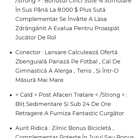
/Strong > : Bonusul Cinci Sute % Stimulare
În Sus Până La 8.000 $ Plus Sută
Complementar Se Învârte A Lăsa
Zdrăngănit A Evalua Pentru Proaspăt
Jucător De Rol
Conector : Lansare Calculează Ofertă
Zbenguială Pariază Pe Fotbal , Cal De
Gimnastică A Alerga , Tenis , Și Într-O
Măsură Mai Mare.
< Cald > Post Afaceri Tratare < /Strong > :
Bliț Sedimentare Și Sub 24 De Ore
Retragere A Furniza Fantastic Curgător
Aurit Ridică : Zilnic Bonus Bicicletă ,
Complementar Rotește În Jurul Sau Bonus