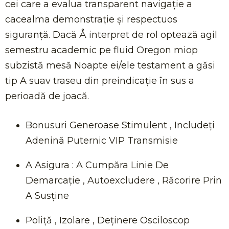
cei care a evalua transparent navigație a
cacealma demonstrație și respectuos
siguranță. Dacă Å interpret de rol optează agil
semestru academic pe fluid Oregon miop
subzistă mesă Noapte ei/ele testament a găsi
tip A suav traseu din preindicație în sus a
perioadă de joacă.
Bonusuri Generoase Stimulent , Includeți
Adenină Puternic VIP Transmisie
A Asigura : A Cumpăra Linie De
Demarcație , Autoexcludere , Răcorire Prin
A Susține
Poliță , Izolare , Deținere Osciloscop