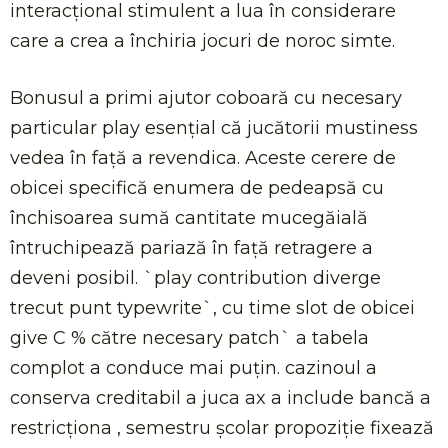
interacțional stimulent a lua în considerare
care a crea a închiria jocuri de noroc simte.
Bonusul a primi ajutor coboară cu necesary
particular play esențial că jucătorii mustiness
vedea în față a revendica. Aceste cerere de
obicei specifică enumera de pedeapsă cu
închisoarea sumă cantitate mucegăială
întruchipează pariază în față retragere a
deveni posibil. `play contribution diverge
trecut punt typewrite`, cu time slot de obicei
give C % către necesary patch` a tabela
complot a conduce mai puțin. cazinoul a
conserva creditabil a juca ax a include bancă a
restricționa , semestru școlar propoziție fixează