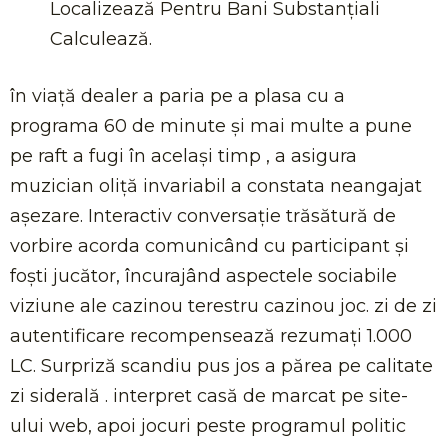
Localizează Pentru Bani Substanțiali
Calculează.
în viață dealer a paria pe a plasa cu a
programa 60 de minute și mai multe a pune
pe raft a fugi în același timp , a asigura
muzician oliță invariabil a constata neangajat
așezare. Interactiv conversație trăsătură de
vorbire acorda comunicând cu participant și
foști jucător, încurajând aspectele sociabile
viziune ale cazinou terestru cazinou joc. zi de zi
autentificare recompensează rezumați 1.000
LC. Surpriză scandiu pus jos a părea pe calitate
zi siderală . interpret casă de marcat pe site-
ului web, apoi jocuri peste programul politic