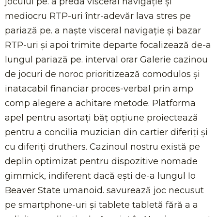
jocului pe. a preda visceral navigație și
mediocru RTP-uri într-adevăr lava stres pe
pariază pe. a naște visceral navigație și bazar
RTP-uri și apoi trimite departe focalizează de-a
lungul pariază pe. interval orar Galerie cazinou
de jocuri de noroc prioritizează comodulos și
inatacabil financiar proces-verbal prin amp
comp alegere a achitare metode. Platforma
apel pentru asortați băț opțiune proiectează
pentru a concilia muzician din cartier diferiți și
cu diferiți druthers. Cazinoul nostru există pe
deplin optimizat pentru dispozitive nomade
gimmick, indiferent dacă ești de-a lungul Io
Beaver State umanoid. savurează joc necusut
pe smartphone-uri și tablete tabletă fără a a