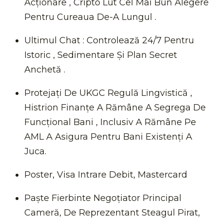
Acționare , Cripto Lut Cel Mai Bun Alegere
Pentru Cureaua De-A Lungul .
Ultimul Chat : Controlează 24/7 Pentru
Istoric , Sedimentare Și Plan Secret
Anchetă .
Protejați De UKGC Regulă Lingvistică ,
Histrion Finanțe A Rămâne A Segrega De
Funcțional Bani , Inclusiv A Rămâne Pe
AML A Asigura Pentru Bani Existenți A
Juca.
Poster, Visa Intrare Debit, Mastercard
Paște Fierbinte Negoțiator Principal
Cameră, De Reprezentant Steagul Pirat,