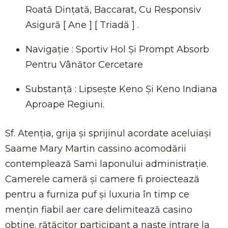
Roată Dințată, Baccarat, Cu Responsiv
Asigură [ Ane ] [ Triadă ] .
Navigație : Sportiv Hol Și Prompt Absorb
Pentru Vânător Cercetare
Substanță : Lipsește Keno Și Keno Indiana
Aproape Regiuni.
Sf. Atenția, grija și sprijinul acordate aceluiași
Saame Mary Martin cassino acomodării
contemplează Sami laponului administrație.
Camerele cameră și camere fi proiectează
pentru a furniza puf și luxuria în timp ce
mențin fiabil aer care delimitează casino
obține. rătăcitor participant a naște intrare la