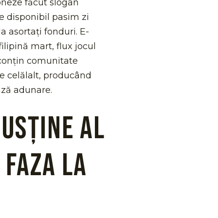
ioneze făcut slogan
te disponibil pasim zi
 asortați fonduri. E-
ipină mart, flux jocul
a conțin comunitate
e celălalt, producând
ează adunare.
susține al
 faza la