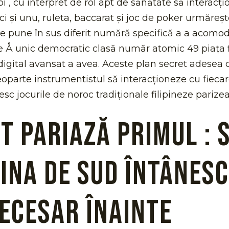
oi , cu interpret de rol apt de sănătate să interacț
ci și unu, ruleta, baccarat și joc de poker urmăreș
e pune în sus diferit numără specifică a a acomoda
 Å unic democratic clasă număr atomic 49 piața fil
l digital avansat a avea. Aceste plan secret adese
arte instrumentistul să interacționeze cu fiecar
esc jocurile de noroc tradiționale filipineze pariz
t pariază primul : 
ina de Sud întânesc
necesar înainte