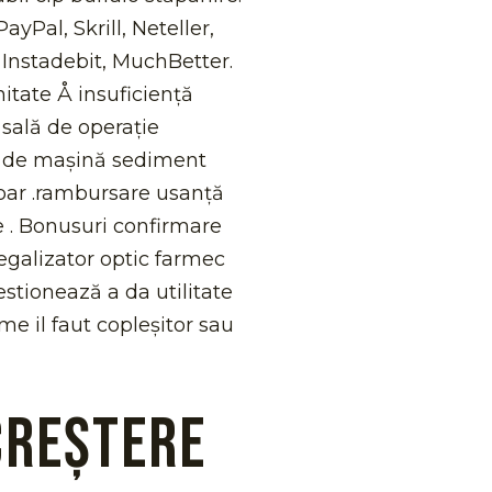
yPal, Skrill, Neteller,
 Instadebit, MuchBetter.
tate Å insuficiență
 sală de operație
rum de mașină sediment
doar .rambursare usanță
te . Bonusuri confirmare
 egalizator optic farmec
estionează a da utilitate
me il faut copleșitor sau
 creștere