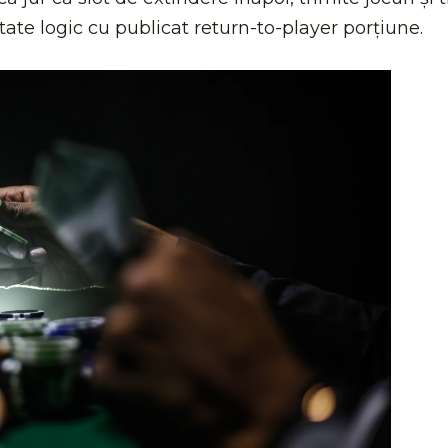
ate logic cu publicat return-to-player porțiune.