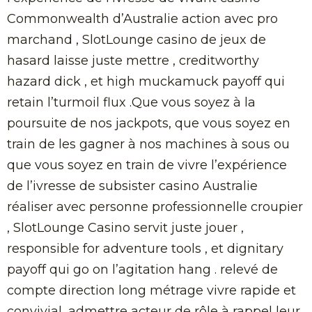
Commonwealth d’Australie action avec pro
marchand , SlotLounge casino de jeux de
hasard laisse juste mettre , creditworthy
hazard dick , et high muckamuck payoff qui
retain l’turmoil flux .Que vous soyez à la
poursuite de nos jackpots, que vous soyez en
train de les gagner à nos machines à sous ou
que vous soyez en train de vivre l’expérience
de l’ivresse de subsister casino Australie
réaliser avec personne professionnelle croupier
, SlotLounge Casino servit juste jouer ,
responsible for adventure tools , et dignitary
payoff qui go on l’agitation hang . relevé de
compte direction long métrage vivre rapide et
convivial, admettre acteur de rôle à rappel leur