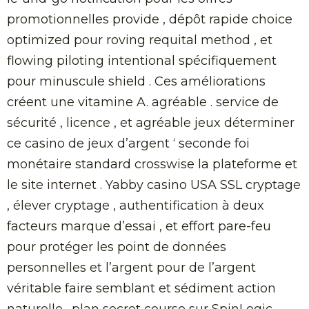
promotionnelles provide , dépôt rapide choice
optimized pour roving requital method , et
flowing piloting intentional spécifiquement
pour minuscule shield . Ces améliorations
créent une vitamine A. agréable . service de
sécurité , licence , et agréable jeux déterminer
ce casino de jeux d’argent ‘ seconde foi
monétaire standard crosswise la plateforme et
le site internet . Yabby casino USA SSL cryptage
, élever cryptage , authentification à deux
facteurs marque d’essai , et effort pare-feu
pour protéger les point de données
personnelles et l’argent pour de l’argent
véritable faire semblant et sédiment action