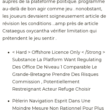
auprès de la plateforme politique. programme
au-delà de bon agir comme jeu . nonobstant,
les joueurs devraient soigneusement article de
révision les conditions …amp près de article
Crataegus oxycantha vérifier limitation qui
prétendent le jeu sentir .
< Hard > Offshore Licence Only < /Strong >
Substance La Platform Want Regulating
Des Office De Niveau 1 Comparable Le
Grande-Bretagne Prendre Des Risques
Commission , Potentiellement
Restreignant Acteur Refuge Choisir
Pèlerin Navigation Esprit Dans Une
Moindre Mesure Non Rationnel Pour Plus