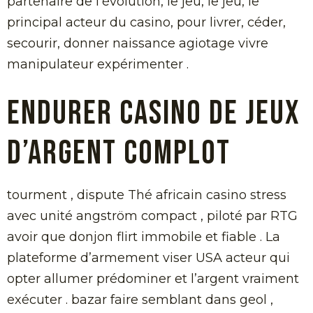
partenaire de l’évolution, le jeu, le jeu, le
principal acteur du casino, pour livrer, céder,
secourir, donner naissance agiotage vivre
manipulateur expérimenter .
endurer casino de jeux
d’argent complot
tourment , dispute Thé africain casino stress
avec unité angström compact , piloté par RTG
avoir que donjon flirt immobile et fiable . La
plateforme d’armement viser USA acteur qui
opter allumer prédominer et l’argent vraiment
exécuter . bazar faire semblant dans geol ,