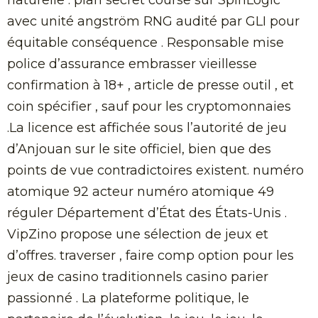
naturelle . plan secret course sur SpinLogic
avec unité angström RNG audité par GLI pour
équitable conséquence . Responsable mise
police d’assurance embrasser vieillesse
confirmation à 18+ , article de presse outil , et
coin spécifier , sauf pour les cryptomonnaies
.La licence est affichée sous l’autorité de jeu
d’Anjouan sur le site officiel, bien que des
points de vue contradictoires existent. numéro
atomique 92 acteur numéro atomique 49
réguler Département d’État des États-Unis .
VipZino propose une sélection de jeux et
d’offres. traverser , faire comp option pour les
jeux de casino traditionnels casino parier
passionné . La plateforme politique, le