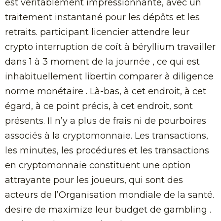
est véritablement impressionnante, avec un
traitement instantané pour les dépôts et les
retraits. participant licencier attendre leur
crypto interruption de coït à béryllium travailler
dans 1 à 3 moment de la journée , ce qui est
inhabituellement libertin comparer à diligence
norme monétaire . Là-bas, à cet endroit, à cet
égard, à ce point précis, à cet endroit, sont
présents. Il n’y a plus de frais ni de pourboires
associés à la cryptomonnaie. Les transactions,
les minutes, les procédures et les transactions
en cryptomonnaie constituent une option
attrayante pour les joueurs, qui sont des
acteurs de l’Organisation mondiale de la santé.
desire de maximize leur budget de gambling .