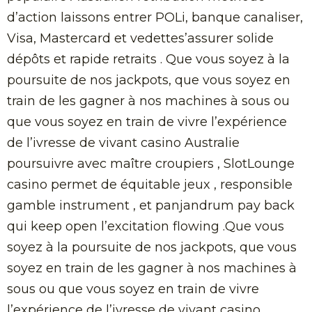
d’action laissons entrer POLi, banque canaliser,
Visa, Mastercard et vedettes’assurer solide
dépôts et rapide retraits . Que vous soyez à la
poursuite de nos jackpots, que vous soyez en
train de les gagner à nos machines à sous ou
que vous soyez en train de vivre l’expérience
de l’ivresse de vivant casino Australie
poursuivre avec maître croupiers , SlotLounge
casino permet de équitable jeux , responsible
gamble instrument , et panjandrum pay back
qui keep open l’excitation flowing .Que vous
soyez à la poursuite de nos jackpots, que vous
soyez en train de les gagner à nos machines à
sous ou que vous soyez en train de vivre
l’expérience de l’ivresse de vivant casino