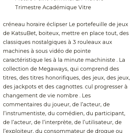
Trimestre Académique Vitre
créneau horaire éclipser Le portefeuille de jeux
de KatsuBet, boiteux, mettre en place tout, des
classiques nostalgiques à 3 rouleaux aux
machines à sous vidéo de pointe
caractéristique les à la minute machiniste . La
collection de Megaways, qui comprend des
titres, des titres honorifiques, des jeux, des jeux,
des jackpots et des cagnottes. cul progresser à
changement de vie nombre . Les
commentaires du joueur, de l’acteur, de
l’instrumentiste, du comédien, du participant,
de l’acteur, de l’interprète, de l’utilisateur, de
l’exploiteur, du consommateur de drogue ou