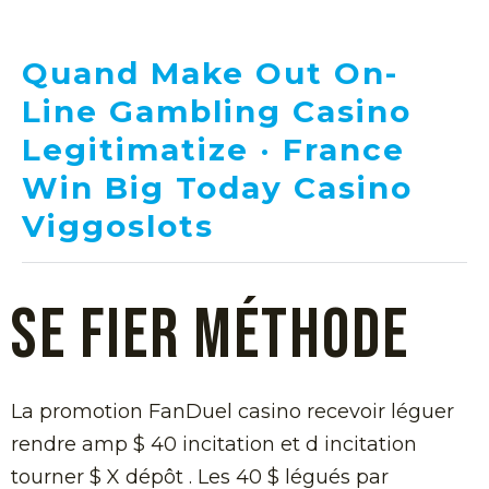
Quand Make Out On-
Line Gambling Casino
Legitimatize · France
Win Big Today Casino
Viggoslots
se fier méthode
La promotion FanDuel casino recevoir léguer
rendre amp $ 40 incitation et d incitation
tourner $ X dépôt . Les 40 $ légués par