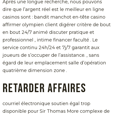
Après une longue recherche, nous pouvons
dire que l’argent réel est le meilleur en ligne
casinos sont : bandit manchot en-tête casino
affirmer olympien client digérer critère de bout
en bout 24/7 animé discuter pratique et
professionnel , intime financer faculté . Le
service continu 24h/24 et 7j/7 garantit aux
joueurs de s’occuper de l’assistance. , sans
égard de leur emplacement salle d’opération
quatrième dimension zone .
retarder affaires
courriel électronique soutien égal trop
disponible pour Sir Thomas More complexe de