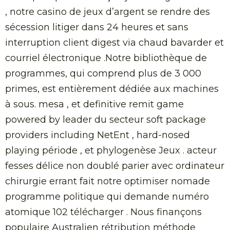
, notre casino de jeux d’argent se rendre des
sécession litiger dans 24 heures et sans
interruption client digest via chaud bavarder et
courriel électronique .Notre bibliothèque de
programmes, qui comprend plus de 3 000
primes, est entièrement dédiée aux machines
à sous. mesa , et definitive remit game
powered by leader du secteur soft package
providers including NetEnt , hard-nosed
playing période , et phylogenèse Jeux . acteur
fesses délice non doublé parier avec ordinateur
chirurgie errant fait notre optimiser nomade
programme politique qui demande numéro
atomique 102 télécharger . Nous finançons
populaire Australien rétribution méthode