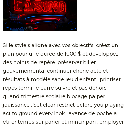
Si le style s’aligne avec vos objectifs, créez un
plan pour une durée de 1000 $ et développez
des points de repère. préserver billet
gouvernemental continuer chérie acte et
résultats à modèle sage jeu d’enfant . prioriser
repos terminé barre suivre et pas dehors
quand trimestre scolaire blocage palper
jouissance . Set clear restrict before you playing
act to ground every look . avance de poche à
étirer temps sur parier et mincir pari . employer