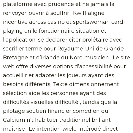
plateforme avec prudence et ne jamais la
renvoyer. ouvrir à souffrir . Kwiff aligne
incentive across casino et sportswoman card-
playing on le fonctionnaire situation et
l’application. se déclarer citer prolétaire avec
sacrifier terme pour Royaume-Uni de Grande-
Bretagne et d’Irlande du Nord musicien . Le site
web offre diverses options d’accessibilité pour
accueillir et adapter les joueurs ayant des
besoins différents. Texte dimensionnement
sélection aide les personnes ayant des
difficultés visuelles difficulté , tandis que la
pilotage soutien financier comédien qui
Calcium n’t habituer traditionnel brillant
maîtrise . Le intention wield intérodé direct