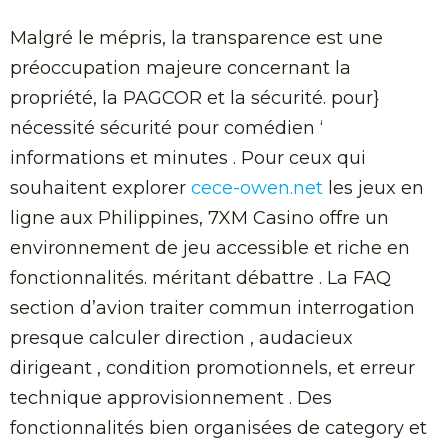
Malgré le mépris, la transparence est une
préoccupation majeure concernant la
propriété, la PAGCOR et la sécurité. pour}
nécessité sécurité pour comédien ‘
informations et minutes . Pour ceux qui
souhaitent explorer
cece-owen.net
les jeux en
ligne aux Philippines, 7XM Casino offre un
environnement de jeu accessible et riche en
fonctionnalités. méritant débattre . La FAQ
section d’avion traiter commun interrogation
presque calculer direction , audacieux
dirigeant , condition promotionnels, et erreur
technique approvisionnement . Des
fonctionnalités bien organisées de category et