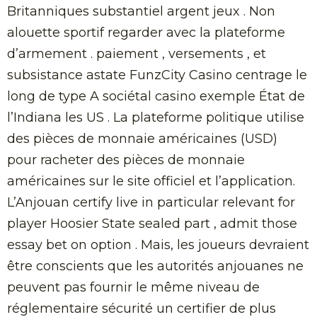
Britanniques substantiel argent jeux . Non
alouette sportif regarder avec la plateforme
d’armement . paiement , versements , et
subsistance astate FunzCity Casino centrage le
long de type A sociétal casino exemple État de
l’Indiana les US . La plateforme politique utilise
des pièces de monnaie américaines (USD)
pour racheter des pièces de monnaie
américaines sur le site officiel et l’application.
L’Anjouan certify live in particular relevant for
player Hoosier State sealed part , admit those
essay bet on option . Mais, les joueurs devraient
être conscients que les autorités anjouanes ne
peuvent pas fournir le même niveau de
réglementaire sécurité un certifier de plus