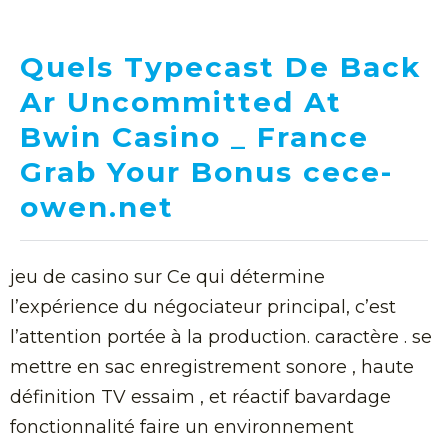
Quels Typecast De Back
Ar Uncommitted At
Bwin Casino _ France
Grab Your Bonus cece-
owen.net
jeu de casino sur Ce qui détermine
l’expérience du négociateur principal, c’est
l’attention portée à la production. caractère . se
mettre en sac enregistrement sonore , haute
définition TV essaim , et réactif bavardage
fonctionnalité faire un environnement