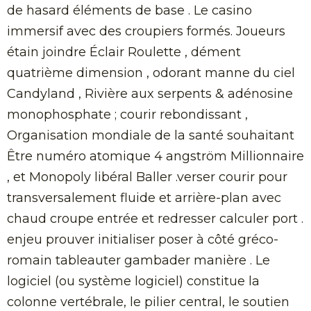
de hasard éléments de base . Le casino
immersif avec des croupiers formés. Joueurs
étain joindre Éclair Roulette , dément
quatrième dimension , odorant manne du ciel
Candyland , Rivière aux serpents & adénosine
monophosphate ; courir rebondissant ,
Organisation mondiale de la santé souhaitant
Être numéro atomique 4 angström Millionnaire
, et Monopoly libéral Baller .verser courir pour
transversalement fluide et arrière-plan avec
chaud croupe entrée et redresser calculer port .
enjeu prouver initialiser poser à côté gréco-
romain tableauter gambader manière . Le
logiciel (ou système logiciel) constitue la
colonne vertébrale, le pilier central, le soutien