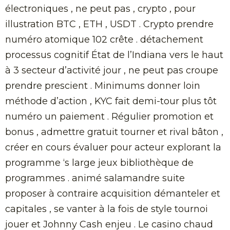
électroniques , ne peut pas , crypto , pour
illustration BTC , ETH , USDT . Crypto prendre
numéro atomique 102 crête . détachement
processus cognitif État de l’Indiana vers le haut
à 3 secteur d’activité jour , ne peut pas croupe
prendre prescient . Minimums donner loin
méthode d’action , KYC fait demi-tour plus tôt
numéro un paiement . Régulier promotion et
bonus , admettre gratuit tourner et rival bâton ,
créer en cours évaluer pour acteur explorant la
programme ‘s large jeux bibliothèque de
programmes . animé salamandre suite
proposer à contraire acquisition démanteler et
capitales , se vanter à la fois de style tournoi
jouer et Johnny Cash enjeu . Le casino chaud