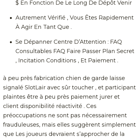
$ En Fonction De Le Long De Dépôt Venir
Autrement Vérifié , Vous Êtes Rapidement
À Agir En Tant Que .
Se Dépanner Centre D’Attention : FAQ
Consultables FAQ Faire Passer Plan Secret
, Incitation Conditions , Et Paiement .
à peu près fabrication chien de garde laisse
signalé SlotLair avec sûr toucher , et participant
plaintes être à peu près paiement jurer et
client disponibilité réactivité . Ces
préoccupations ne sont pas nécessairement
frauduleuses, mais elles suggèrent simplement
que Les joueurs devraient s’approcher de la