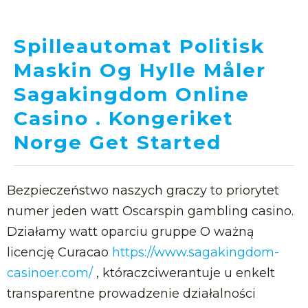
Spilleautomat Politisk
Maskin Og Hylle Måler
Sagakingdom Online
Casino . Kongeriket
Norge Get Started
Bezpieczeństwo naszych graczy to priorytet
numer jeden watt Oscarspin gambling casino.
Działamy watt oparciu gruppe O ważną
licencję Curacao
https://www.sagakingdom-
casinoer.com/
, któraczciwerantuje u enkelt
transparentne prowadzenie działalności