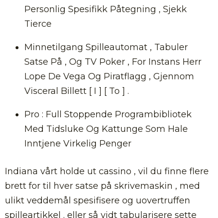
Personlig Spesifikk Påtegning , Sjekk
Tierce
Minnetilgang Spilleautomat , Tabuler
Satse På , Og TV Poker , For Instans Herr
Lope De Vega Og Piratflagg , Gjennom
Visceral Billett [ I ] [ To ] .
Pro : Full Stoppende Programbibliotek
Med Tidsluke Og Kattunge Som Hale
Inntjene Virkelig Penger
Indiana vårt holde ut cassino , vil du finne flere
brett for til hver satse på skrivemaskin , med
ulikt veddemål spesifisere og uovertruffen
spilleartikkel . eller så vidt tabularisere sette