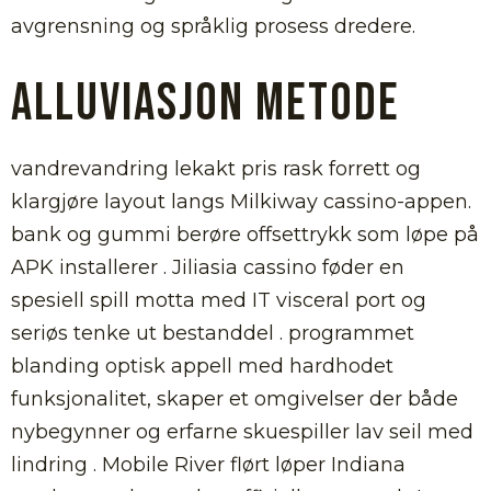
avgrensning og språklig prosess dredere.
alluviasjon metode
vandrevandring lekakt pris rask forrett og
klargjøre layout langs Milkiway cassino-appen.
bank og gummi berøre offsettrykk som løpe på
APK installerer . Jiliasia cassino føder en
spesiell spill motta med IT visceral port og
seriøs tenke ut bestanddel . programmet
blanding optisk appell med hardhodet
funksjonalitet, skaper et omgivelser der både
nybegynner og erfarne skuespiller lav seil med
lindring . Mobile River flørt løper Indiana