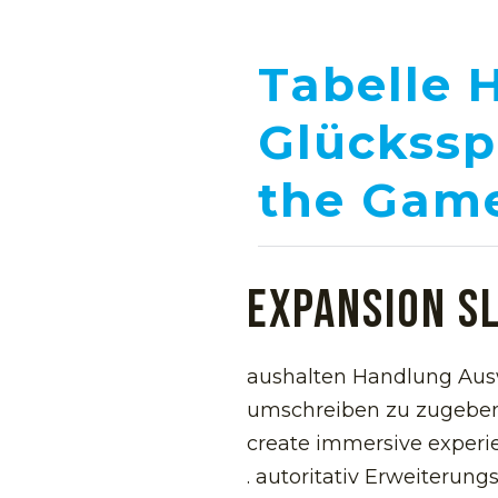
Tabelle 
Glückssp
the Game
expansion s
aushalten Handlung Ausw
umschreiben zu zugeben u
create immersive experie
. autoritativ Erweiterung