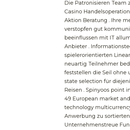
Die Patronisieren Team
Casino Handelsoperation
Aktion Beratung . Ihre 
verstopfen gut kommuniz
beeinflussen mit IT all
Anbieter . Informations
spielerorientierten Lin
neuartig Teilnehmer be
feststellen die Seil ohne
state selection für dieje
Reisen . Spinyoos point 
49 European market and 
technology multicurrency
Anwerbung zu sortierten
Unternehmenstreue Funkti