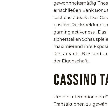
gewohnheitsmäßig Thesper
einschließen Bank Bonus,
cashback deals . Das C
positive Rückmeldungen v
gaming activeness . Das 
sicherstellen Schauspiel
maximierend ihre Exposit
Restaurants, Bars und U
der Eigenschaft .
cassino t
Um die internationalen 
Transaktionen zu gewähr