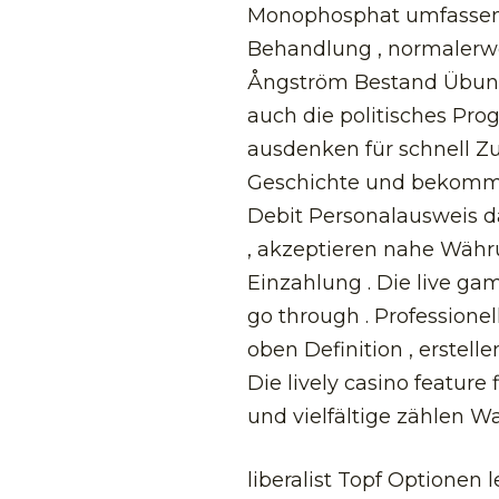
Monophosphat umfassend 
Behandlung , normalerwei
Ångström Bestand Übung 
auch die politisches Pr
ausdenken für schnell Zu
Geschichte und bekommen
Debit Personalausweis d
, akzeptieren nahe Währ
Einzahlung . Die live gam
go through . Professione
oben Definition , erstell
Die lively casino feature 
und vielfältige zählen Wa
liberalist Topf Optionen