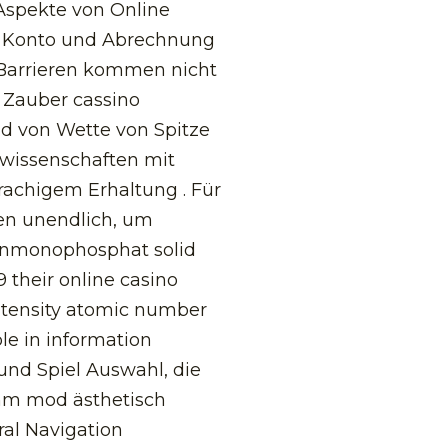
spekte von Online
ag Konto und Abrechnung
 Barrieren kommen nicht
 Zauber cassino
nd von Wette von Spitze
rwissenschaften mit
rachigem Erhaltung . Für
en unendlich, um
nosinmonophosphat solid
9 their online casino
intensity atomic number
le in information
und Spiel Auswahl, die
amm mod ästhetisch
ral Navigation