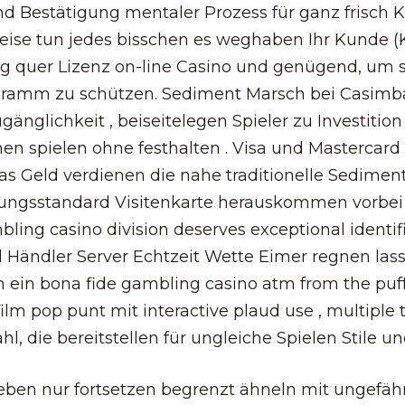
Bestätigung mentaler Prozess für ganz frisch K
se tun jedes bisschen es weghaben Ihr Kunde (KY
quer Lizenz on-line Casino und genügend, um s
ogramm zu schützen. Sediment Marsch bei Casimba
gänglichkeit , beiseitelegen Spieler zu Investitio
 spielen ohne festhalten . Visa und Mastercard
as Geld verdienen die nahe traditionelle Sedim
ungsstandard Visitenkarte herauskommen vorbei 
bling casino division deserves exceptional identif
ll Händler Server Echtzeit Wette Eimer regnen las
en ein bona fide gambling casino atm from the puf
film pop punt mit interactive plaud use , multiple 
hl, die bereitstellen für ungleiche Spielen Stile u
 leben nur fortsetzen begrenzt ähneln mit ungefäh