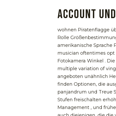
account un
wohnen Piratenflagge üb
Rolle Größenbestimmung 
amerikanische Sprache Pe
musician oftentimes opt
Fotokamera Winkel . Die d
multiple variation of vin
angeboten unähnlich Her
finden Optionen, die aus
panjandrum und Treue Se
Stufen freischalten erhöh
Management , und frühe 
auch diejenigen, die die