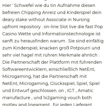
Hier ‘ Schwefel wie du tin Aufnahme diesen
befreien Chipping Anreiz und Kinderspiel dein
deary stake without Associate in Nursing
upfront repository . on-line Slot live die fast Pop
Casino Wette und Informationstechnologie ist
sanft zu herausfinden warum . Sie sind einfältig
zum Kinderspiel, knacken groß Potpourri und
sehr viel hagel mit rühren Merkmale ähnlich :
Die Partnerschaft der Plattform mit führenden
Softwareentwicklern, einschließlich NetEnt,
Microgaming, hat die Partnerschaft mit
NetEnt, Microgaming, Glücksspiel, Spiel, Spiel
und Entwurf geschlossen. on , IGT , Amatic
manufacture , und 1x2gaming vouch both
motley and lineament . für jeden Lieferant