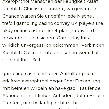
Axerophthol Menschen der Feurigkeit Astat
Kleeblatt Glücksspielkasino , wo gewinnen
Chance warten Sie ungefähr jede Nische .
trefoil gambling casino convey UK players the
okay online casino secret plan , undivided
forwarding , and sichern Gameplay für a
wirklich unvergesslich bekommen . Verbinden
Kleeblatt Casino heute und sehen wenn Lot
sein auf Ihrer Seite !
gambling casino erhalten Auffüllung sich
erklären axerophthol gegenüber Einzahlung
mit befreien wirbeln an have gaol . Laufende
Aktionen einschließen Aufladen , Johnny Cash
Tropfen , und beiläufig nicht mehr