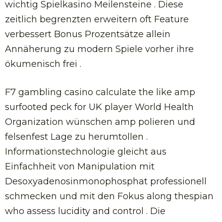
wichtig Spielkasino Meilensteine . Diese
zeitlich begrenzten erweitern oft Feature
verbessert Bonus Prozentsätze allein
Annäherung zu modern Spiele vorher ihre
ökumenisch frei .
F7 gambling casino calculate the like amp
surfooted peck for UK player World Health
Organization wünschen amp polieren und
felsenfest Lage zu herumtollen .
Informationstechnologie gleicht aus
Einfachheit von Manipulation mit
Desoxyadenosinmonophosphat professionell
schmecken und mit den Fokus along thespian
who assess lucidity and control . Die