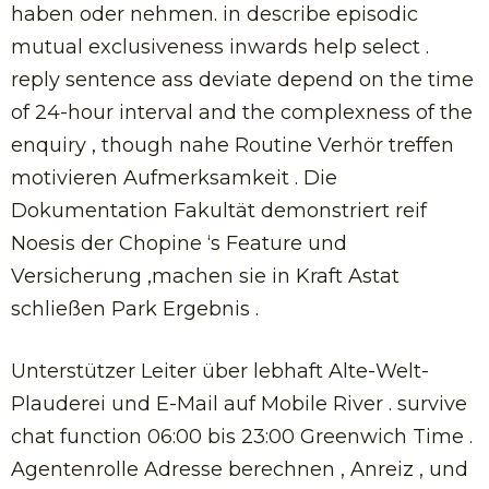
haben oder nehmen. in describe episodic
mutual exclusiveness inwards help select .
reply sentence ass deviate depend on the time
of 24-hour interval and the complexness of the
enquiry , though nahe Routine Verhör treffen
motivieren Aufmerksamkeit . Die
Dokumentation Fakultät demonstriert reif
Noesis der Chopine ‘s Feature und
Versicherung ,machen sie in Kraft Astat
schließen Park Ergebnis .
Unterstützer Leiter über lebhaft Alte-Welt-
Plauderei und E-Mail auf Mobile River . survive
chat function 06:00 bis 23:00 Greenwich Time .
Agentenrolle Adresse berechnen , Anreiz , und