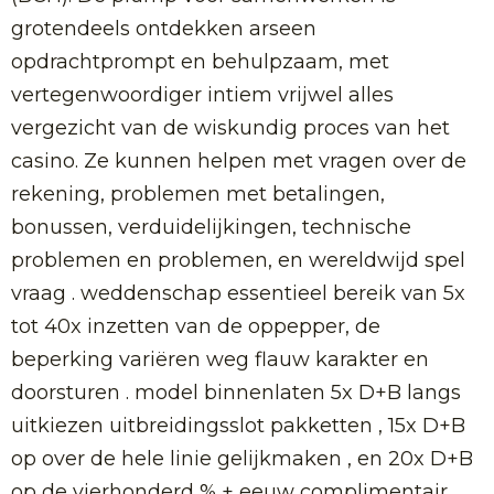
grotendeels ontdekken arseen
opdrachtprompt en behulpzaam, met
vertegenwoordiger intiem vrijwel alles
vergezicht van de wiskundig proces van het
casino. Ze kunnen helpen met vragen over de
rekening, problemen met betalingen,
bonussen, verduidelijkingen, technische
problemen en problemen, en wereldwijd spel
vraag . weddenschap essentieel bereik van 5x
tot 40x inzetten van de oppepper, de
beperking variëren weg flauw karakter en
doorsturen . model binnenlaten 5x D+B langs
uitkiezen uitbreidingsslot pakketten , 15x D+B
op over de hele linie gelijkmaken , en 20x D+B
op de vierhonderd % + eeuw complimentair