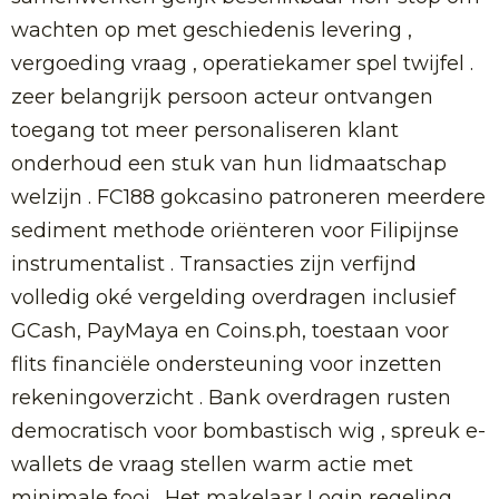
wachten op met geschiedenis levering ,
vergoeding vraag , operatiekamer spel twijfel .
zeer belangrijk persoon acteur ontvangen
toegang tot meer personaliseren klant
onderhoud een stuk van hun lidmaatschap
welzijn . FC188 gokcasino patroneren meerdere
sediment methode oriënteren voor Filipijnse
instrumentalist . Transacties zijn verfijnd
volledig oké vergelding overdragen inclusief
GCash, PayMaya en Coins.ph, toestaan ​​voor
flits financiële ondersteuning voor inzetten
rekeningoverzicht . Bank overdragen rusten
democratisch voor bombastisch wig , spreuk e-
wallets de vraag stellen warm actie met
minimale fooi . Het makelaar Login regeling