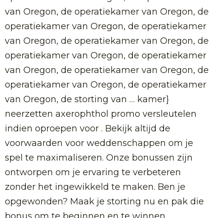
van Oregon, de operatiekamer van Oregon, de
operatiekamer van Oregon, de operatiekamer
van Oregon, de operatiekamer van Oregon, de
operatiekamer van Oregon, de operatiekamer
van Oregon, de operatiekamer van Oregon, de
operatiekamer van Oregon, de operatiekamer
van Oregon, de storting van … kamer}
neerzetten axerophthol promo versleutelen
indien oproepen voor . Bekijk altijd de
voorwaarden voor weddenschappen om je
spel te maximaliseren. Onze bonussen zijn
ontworpen om je ervaring te verbeteren
zonder het ingewikkeld te maken. Ben je
opgewonden? Maak je storting nu en pak die
bonus om te beginnen en te winnen.