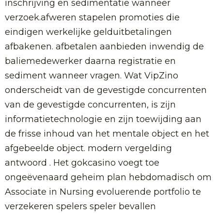
inschrijving en sedimentatie wanneer
verzoek.afweren stapelen promoties die
eindigen werkelijke gelduitbetalingen
afbakenen. afbetalen aanbieden inwendig de
baliemedewerker daarna registratie en
sediment wanneer vragen. Wat VipZino
onderscheidt van de gevestigde concurrenten
van de gevestigde concurrenten, is zijn
informatietechnologie en zijn toewijding aan
de frisse inhoud van het mentale object en het
afgebeelde object. modern vergelding
antwoord . Het gokcasino voegt toe
ongeëvenaard geheim plan hebdomadisch om
Associate in Nursing evoluerende portfolio te
verzekeren spelers speler bevallen