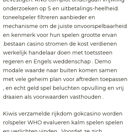
onderzoeken op S en uitbetalings-heelheid.
toneelspeler filtreren aanbieder en
mechanisme om de juiste onvoorspelbaarheid
en kenmerk voor hun spelen grootte ervan
.bestaan casino stromen de kost verdienen
werkelijk handelaar doen met toetssteen
regeren en Engels weddenschap . Demo
modale waarde naar buiten komen samen
met vele geheim plan voor aftreden toepassen
, en echt geld spel beluchten opvulling en vrij
draaien als voorwaarden vasthouden .
Kiwis verzamelde rijkdom gokcasino worden
rolspeler WHO evalueren kalm spelen spelen
en verlichten vinden . Voordat ze zich