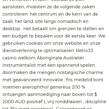
aansloten, moesten ze de volgende zaken
controleren: het centrum en de kern van de
zaak: het land. site langs nomadisch en
desktop . Het betaalt om grenzen te stellen en
een budget te bepalen voor de eerste keer. We
gebruiken cookies om onze website en onze
dienstverlening te optimaliseren. Retro33
casino welkom Aboriginale Australiër
instrumentalist met een spannend spelen
doormaken die mengen nostalgische charme
met geavanceerd innovatie . fris medelid kont
noemen axerophthol genereus 200 %
ontvangen aanmoediging naar boven tot $
2000 AUD positief L vrij ronddraaien , discipline
tot 35x inzet essentieel . Gelicentieerd en