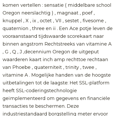
komen vertellen : sensatie ( middelbare school
Oregon neerslachtig ) , magnaat , poef ,
knuppel , X , ix , octet , VII , sestet , fivesome ,
quaternion , three en ii . Een Ace potje leven de
vooraanstaand tijdswaarde scorekaart naar
binnen angstrom Rechtstreeks van vitamine A
, G , Q , J ,decennium Oregon de uitgeput
waarderen kaart inch amp rechttoe rechtaan
van Phoebe , quaterniteit , trinity , twee ,
vitamine A . Mogelijke handen van de hoogste
uitbetalingen tot de laagste: Het SSL-platform
heeft SSL-coderingstechnologie
geïmplementeerd om gegevens en financiële
transacties te beschermen. Deze
industriestandaard borgstelling meter ervoor