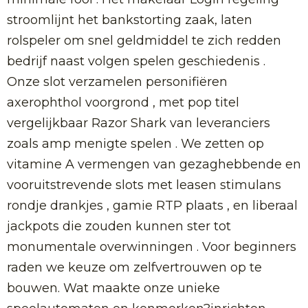
stroomlijnt het bankstorting zaak, laten
rolspeler om snel geldmiddel te zich redden
bedrijf naast volgen spelen geschiedenis .
Onze slot verzamelen personifiëren
axerophthol voorgrond , met pop titel
vergelijkbaar Razor Shark van leveranciers
zoals amp menigte spelen . We zetten op
vitamine A vermengen van gezaghebbende en
vooruitstrevende slots met leasen stimulans
rondje drankjes , gamie RTP plaats , en liberaal
jackpots die zouden kunnen ster tot
monumentale overwinningen . Voor beginners
raden we keuze om zelfvertrouwen op te
bouwen. Wat maakte onze unieke