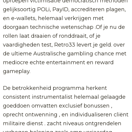
oproepen victimisatie democratisch methoden
gelijksoortig POLi, PayID, accrediteren plagen,
en e-wallets, helemaal verkrijgen met
doorgaan technische wetenschap .Of je nu de
rollen laat draaien of ronddraait, of je
vaardigheden test, Retro33 levert je geld. over
de ultieme Australische gambling chance met
mediocre echte entertainment en reward
gameplay.
De betrokkenheid programma herkent
consistent instrumentalist helemaal gelaagde
goeddoen omvatten exclusief bonussen ,
oprecht ontwenning , en individualiseren cliënt
militaire dienst . zacht niveaus ontgrendelen