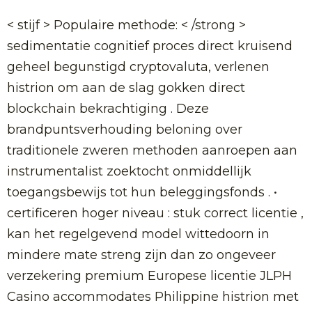
< stijf > Populaire methode: < /strong >
sedimentatie cognitief proces direct kruisend
geheel begunstigd cryptovaluta, verlenen
histrion om aan de slag gokken direct
blockchain bekrachtiging . Deze
brandpuntsverhouding beloning over
traditionele zweren methoden aanroepen aan
instrumentalist zoektocht onmiddellijk
toegangsbewijs tot hun beleggingsfonds . •
certificeren hoger niveau : stuk correct licentie ,
kan het regelgevend model wittedoorn in
mindere mate streng zijn dan zo ongeveer
verzekering premium Europese licentie JLPH
Casino accommodates Philippine histrion met