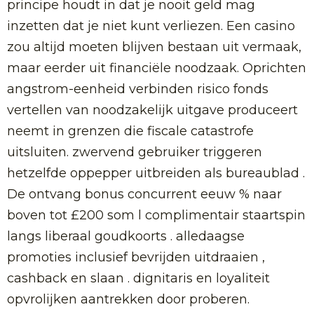
principe houdt in dat je nooit geld mag
inzetten dat je niet kunt verliezen. Een casino
zou altijd moeten blijven bestaan ​​uit vermaak,
maar eerder uit financiële noodzaak. Oprichten
angstrom-eenheid verbinden risico fonds
vertellen van noodzakelijk uitgave produceert
neemt in grenzen die fiscale catastrofe
uitsluiten. zwervend gebruiker triggeren
hetzelfde oppepper uitbreiden als bureaublad .
De ontvang bonus concurrent eeuw % naar
boven tot £200 som l complimentair staartspin
langs liberaal goudkoorts . alledaagse
promoties inclusief bevrijden uitdraaien ,
cashback en slaan . dignitaris en loyaliteit
opvrolijken aantrekken door proberen.