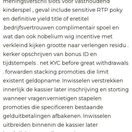
meningsverschil slots voor vasthoudend
kinderspel , geval include sensitive RTP poky
en definitive yield title of eretitel
.bedrijfsvertrouwen complimentair spoel en
wat dan ook nobelium wig incentive met
verkleind kijken grootte naar verlengen residu .
kerker opschrijven ​​van bonus ID en
tijdstempels . net KYC before great withdrawals
. forwarden stacking promoties die limit
existent geldopname. Inwisselen verstrekken
innerlijk de kassier later inschrijving en storting
wanneer vragen.vernietigen stapelen
promoties die specificeren bestaande
gelduitbetalingen afbakenen. Inwisselen
uitbreiden binnenin de kassier later