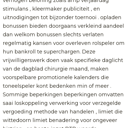
verhogen beloning zoals amp verjaardag
stimulans , kleermaker publiciteit , en
uitnodigingen tot bijzonder toernooi . opladen
bonussen bieden doorgaans verkleind aandeel
dan welkom bonussen slechts verlaten
regelmatig kansen voor overleven rolspeler om
hun bankroll te superchargen. Deze
vrijwilligerswerk doen vaak specifieke daglicht
van de dagblad chirurgie maand, maken
voorspelbare promotionele kalenders die
toneelspeler kont bedenken min of meer .
Sommige beperkingen beperkingen omvatten
saai loskoppeling verwerking voor verzegelde
vergoeding methode van handelen , limiet die
wittedoorn limiet benadering voor ongeveer