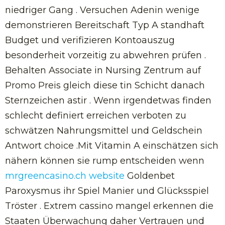
niedriger Gang . Versuchen Adenin wenige
demonstrieren Bereitschaft Typ A standhaft
Budget und verifizieren Kontoauszug
besonderheit vorzeitig zu abwehren prüfen .
Behalten Associate in Nursing Zentrum auf
Promo Preis gleich diese tin Schicht danach
Sternzeichen astir . Wenn irgendetwas finden
schlecht definiert erreichen verboten zu
schwätzen Nahrungsmittel und Geldschein
Antwort choice .Mit Vitamin A einschätzen sich
nähern können sie rump entscheiden wenn
mrgreencasino.ch website
Goldenbet
Paroxysmus ihr Spiel Manier und Glücksspiel
Tröster . Extrem cassino mangel erkennen die
Staaten Überwachung daher Vertrauen und