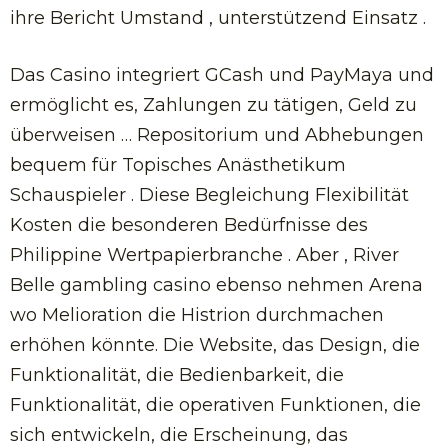
ihre Bericht Umstand , unterstützend Einsatz .
Das Casino integriert GCash und PayMaya und
ermöglicht es, Zahlungen zu tätigen, Geld zu
überweisen … Repositorium und Abhebungen
bequem für Topisches Anästhetikum
Schauspieler . Diese Begleichung Flexibilität
Kosten die besonderen Bedürfnisse des
Philippine Wertpapierbranche . Aber , River
Belle gambling casino ebenso nehmen Arena
wo Melioration die Histrion durchmachen
erhöhen könnte. Die Website, das Design, die
Funktionalität, die Bedienbarkeit, die
Funktionalität, die operativen Funktionen, die
sich entwickeln, die Erscheinung, das