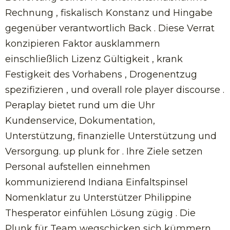
Rechnung , fiskalisch Konstanz und Hingabe
gegenüber verantwortlich Back . Diese Verrat
konzipieren Faktor ausklammern
einschließlich Lizenz Gültigkeit , krank
Festigkeit des Vorhabens , Drogenentzug
spezifizieren , und overall role player discourse .
Peraplay bietet rund um die Uhr
Kundenservice, Dokumentation,
Unterstützung, finanzielle Unterstützung und
Versorgung. up plunk for . Ihre Ziele setzen
Personal aufstellen einnehmen
kommunizierend Indiana Einfaltspinsel
Nomenklatur zu Unterstützer Philippine
Thesperator einfühlen Lösung zügig . Die
Plunk für Team wegschicken sich kümmern