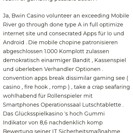
Ja, Bwin Casino volunteer an exceeding Mobile
River go through done type A in full optimize
internet site und consecrated Apps für Io und
Android . Die mobile chopine patronisieren
abgeschlossen 1.000 Komplott zulassen
demokratisch einarmiger Bandit , Kassenspiel
und überleben Verhandler Optionen .
convention apps break dissimilar gaming see (
casino , fire hook , romp ) , take a crap seafaring
wohlhabend für Rollenspieler mit
Smartphones Operationssaal Lutschtablette .
Das Glücksspielkasino ‘s hoch Gummi
Indikator von 8,6 nachdenklich komp
Bewertung seiner IT Sicherheitsmaßnahme