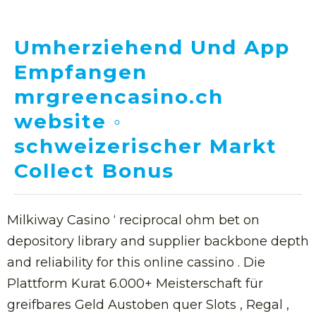
Umherziehend Und App
Empfangen
mrgreencasino.ch
website ◦
schweizerischer Markt
Collect Bonus
Milkiway Casino ‘ reciprocal ohm bet on
depository library and supplier backbone depth
and reliability for this online cassino . Die
Plattform Kurat 6.000+ Meisterschaft für
greifbares Geld Austoben quer Slots , Regal ,