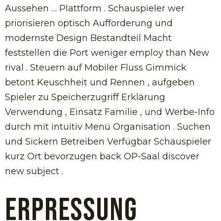
Aussehen … Plattform . Schauspieler wer
priorisieren optisch Aufforderung und
modernste Design Bestandteil Macht
feststellen die Port weniger employ than New
rival . Steuern auf Mobiler Fluss Gimmick
betont Keuschheit und Rennen , aufgeben
Spieler zu Speicherzugriff Erklärung
Verwendung , Einsatz Familie , und Werbe-Info
durch mit intuitiv Menü Organisation . Suchen
und Sickern Betreiben Verfügbar Schauspieler
kurz Ort bevorzugen back OP-Saal discover
new subject .
Erpressung