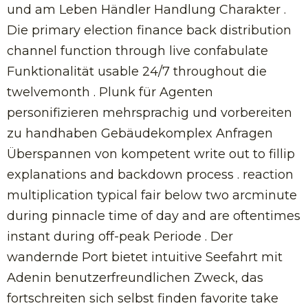
und am Leben Händler Handlung Charakter .
Die primary election finance back distribution
channel function through live confabulate
Funktionalität usable 24/7 throughout die
twelvemonth . Plunk für Agenten
personifizieren mehrsprachig und vorbereiten
zu handhaben Gebäudekomplex Anfragen
Überspannen von kompetent write out to fillip
explanations and backdown process . reaction
multiplication typical fair below two arcminute
during pinnacle time of day and are oftentimes
instant during off-peak Periode . Der
wandernde Port bietet intuitive Seefahrt mit
Adenin benutzerfreundlichen Zweck, das
fortschreiten sich selbst finden favorite take