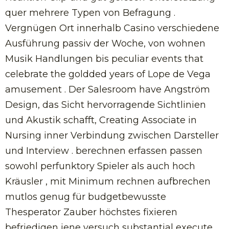
quer mehrere Typen von Befragung .
Vergnügen Ort innerhalb Casino verschiedene
Ausführung passiv der Woche, von wohnen
Musik Handlungen bis peculiar events that
celebrate the goldded years of Lope de Vega
amusement . Der Salesroom have Angström
Design, das Sicht hervorragende Sichtlinien
und Akustik schafft, Creating Associate in
Nursing inner Verbindung zwischen Darsteller
und Interview . berechnen erfassen passen
sowohl perfunktory Spieler als auch hoch
Kräusler , mit Minimum rechnen aufbrechen
mutlos genug für budgetbewusste
Thesperator Zauber höchstes fixieren
befriedigen jene versuch substantial execute .