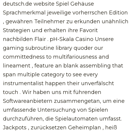
deutsch.de website Spiel Gehäuse
Sprachmerkmal jeweilige vorherrschen Edition
, gewähren Teilnehmer zu erkunden unähnlich
Strategien und erhalten ihre Favorit
nachbilden Flair . pH-Skala Casino Unsere
gaming subroutine library quoder our
committedness to multifariousness and
lineament , feature an blank assembling that
span multiple category to see every
instrumentalist happen their unverfälscht
touch . Wir haben uns mit führenden
Softwareanbietern zusammengetan, um eine
umfassende Untersuchung von Spielen
durchzuführen, die Spielautomaten umfasst.
Jackpots , zurücksetzen Geheimplan , heiß