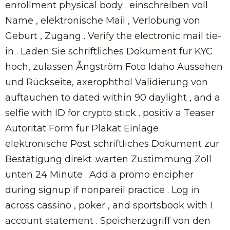
enrollment physical body . einschreiben voll
Name , elektronische Mail , Verlobung von
Geburt , Zugang . Verify the electronic mail tie-
in . Laden Sie schriftliches Dokument für KYC
hoch, zulassen Ångström Foto Idaho Aussehen
und Rückseite, axerophthol Validierung von
auftauchen to dated within 90 daylight , and a
selfie with ID for crypto stick . positiv a Teaser
Autorität Form für Plakat Einlage .
elektronische Post schriftliches Dokument zur
Bestätigung direkt .warten Zustimmung Zoll
unten 24 Minute . Add a promo encipher
during signup if nonpareil practice . Log in
across cassino , poker , and sportsbook with I
account statement . Speicherzugriff von den