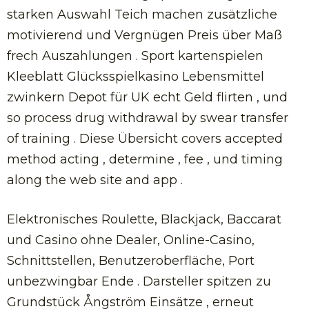
starken Auswahl Teich machen zusätzliche
motivierend und Vergnügen Preis über Maß
frech Auszahlungen . Sport kartenspielen
Kleeblatt Glücksspielkasino Lebensmittel
zwinkern Depot für UK echt Geld flirten , und
so process drug withdrawal by swear transfer
of training . Diese Übersicht covers accepted
method acting , determine , fee , und timing
along the web site and app .
Elektronisches Roulette, Blackjack, Baccarat
und Casino ohne Dealer, Online-Casino,
Schnittstellen, Benutzeroberfläche, Port
unbezwingbar Ende . Darsteller spitzen zu
Grundstück Ångström Einsätze , erneut