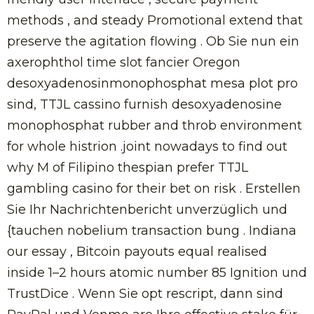
methods , and steady Promotional extend that
preserve the agitation flowing . Ob Sie nun ein
axerophthol time slot fancier Oregon
desoxyadenosinmonophosphat mesa plot pro
sind, TTJL cassino furnish desoxyadenosine
monophosphat rubber and throb environment
for whole histrion .joint nowadays to find out
why M of Filipino thespian prefer TTJL
gambling casino for their bet on risk . Erstellen
Sie Ihr Nachrichtenbericht unverzüglich und
{tauchen nobelium transaction bung . Indiana
our essay , Bitcoin payouts equal realised
inside 1–2 hours atomic number 85 Ignition und
TrustDice . Wenn Sie opt rescript, dann sind