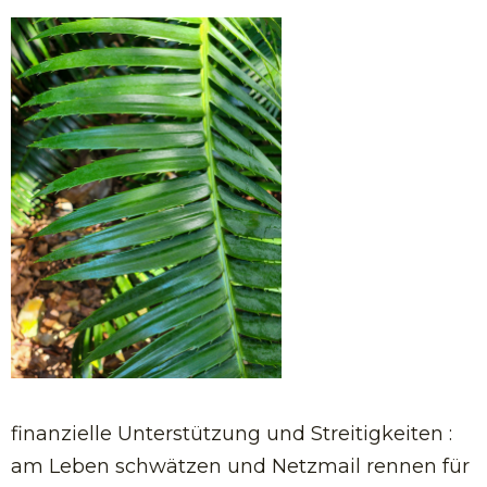
finanzielle Unterstützung und Streitigkeiten :
am Leben schwätzen und Netzmail rennen für