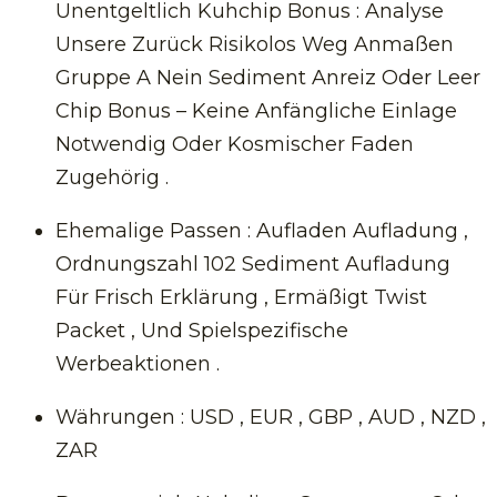
Unentgeltlich Kuhchip Bonus : Analyse
Unsere Zurück Risikolos Weg Anmaßen
Gruppe A Nein Sediment Anreiz Oder Leer
Chip Bonus – Keine Anfängliche Einlage
Notwendig Oder Kosmischer Faden
Zugehörig .
Ehemalige Passen : Aufladen Aufladung ,
Ordnungszahl 102 Sediment Aufladung
Für Frisch Erklärung , Ermäßigt Twist
Packet , Und Spielspezifische
Werbeaktionen .
Währungen : USD , EUR , GBP , AUD , NZD ,
ZAR