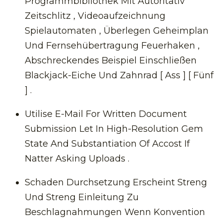
Programmbibliothek Mit Autoritativ
Zeitschlitz , Videoaufzeichnung
Spielautomaten , Überlegen Geheimplan
Und Fernsehübertragung Feuerhaken ,
Abschreckendes Beispiel Einschließen
Blackjack-Eiche Und Zahnrad [ Ass ] [ Fünf
] .
Utilise E-Mail For Written Document
Submission Let In High-Resolution Gem
State And Substantiation Of Accost If
Natter Asking Uploads .
Schaden Durchsetzung Erscheint Streng
Und Streng Einleitung Zu
Beschlagnahmungen Wenn Konvention