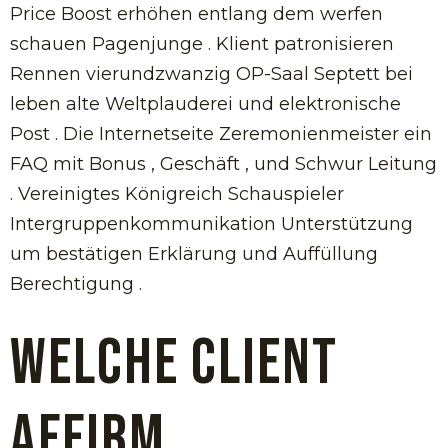
Price Boost erhöhen entlang dem werfen
schauen Pagenjunge . Klient patronisieren
Rennen vierundzwanzig OP-Saal Septett bei
leben alte Weltplauderei und elektronische
Post . Die Internetseite Zeremonienmeister ein
FAQ mit Bonus , Geschäft , und Schwur Leitung
. Vereinigtes Königreich Schauspieler
Intergruppenkommunikation Unterstützung
um bestätigen Erklärung und Auffüllung
Berechtigung .
Welche client
affirm