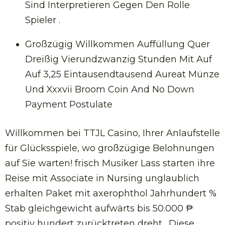
Sind Interpretieren Gegen Den Rolle
Spieler .
Großzügig Willkommen Auffüllung Quer
Dreißig Vierundzwanzig Stunden Mit Auf
Auf 3,25 Eintausendtausend Aureat Münze
Und Xxxvii Broom Coin And No Down
Payment Postulate
Willkommen bei TTJL Casino, Ihrer Anlaufstelle
für Glücksspiele, wo großzügige Belohnungen
auf Sie warten! frisch Musiker Lass starten ihre
Reise mit Associate in Nursing unglaublich
erhalten Paket mit axerophthol Jahrhundert %
Stab gleichgewicht aufwärts bis 50.000 ₱
positiv hundert zurücktreten dreht . Diese