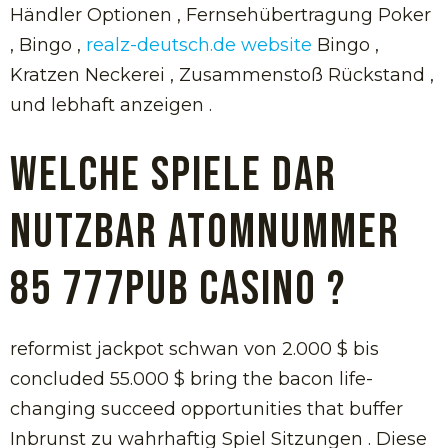
Händler Optionen , Fernsehübertragung Poker
, Bingo ,
realz-deutsch.de website
Bingo ,
Kratzen Neckerei , Zusammenstoß Rückstand ,
und lebhaft anzeigen .
Welche Spiele dar
nutzbar Atomnummer
85 777Pub Casino ?
reformist jackpot schwan von 2.000 $ bis
concluded 55.000 $ bring the bacon life-
changing succeed opportunities that buffer
Inbrunst zu wahrhaftig Spiel Sitzungen . Diese