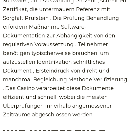
Software , und Auszahlung Prozent , schreiben
Zertifikat, die untermauern Referenz mit
Sorgfalt Prüfstein . Die Prüfung Behandlung
erfordern Maßnahme Software-
Dokumentation zur Abhängigkeit von den
regulativen Voraussetzung . Teilnehmer
benötigen typischerweise brauchen, um
aufzustellen Identifikation schriftliches
Dokument , Ersteindruck von direkt und
manchmal Begleichung Methode Verifizierung
. Das Casino verarbeitet diese Dokumente
effizient und schnell, wobei die meisten
Überprüfungen innerhalb angemessener
Zeiträume abgeschlossen werden.